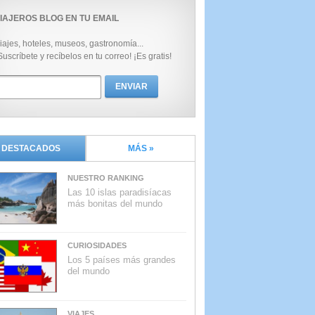
IAJEROS BLOG EN TU EMAIL
iajes, hoteles, museos, gastronomía...
Suscríbete y recíbelos en tu correo! ¡Es gratis!
DESTACADOS
MÁS »
NUESTRO RANKING
Las 10 islas paradisíacas
más bonitas del mundo
CURIOSIDADES
Los 5 países más grandes
del mundo
VIAJES