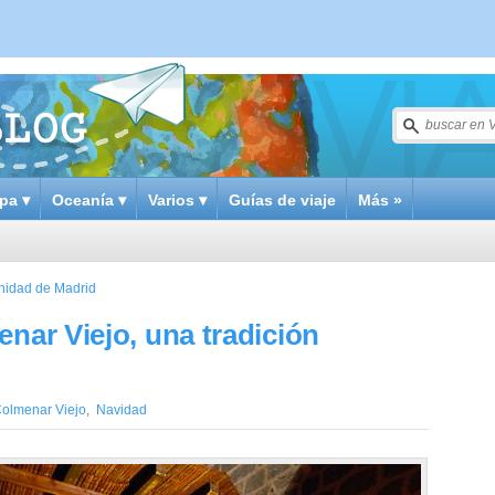
pa ▾
Oceanía ▾
Varios ▾
Guías de viaje
Más »
idad de Madrid
enar Viejo, una tradición
olmenar Viejo
,
Navidad