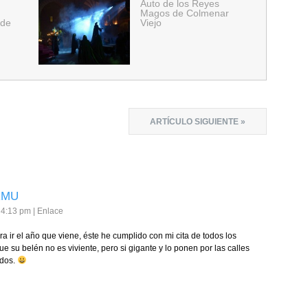
Auto de los Reyes
Magos de Colmenar
 de
Viejo
ARTÍCULO SIGUIENTE »
RMU
s 4:13 pm
|
Enlace
a ir el año que viene, éste he cumplido con mi cita de todos los
que su belén no es viviente, pero si gigante y lo ponen por las calles
udos.