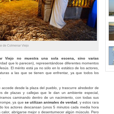
te de Colmenar Viejo
ar Viejo no muestra una sola escena, sino varias
rdad que lo parecen), representándose diferentes momentos
esús. El mérito está ya no sólo en lo estático de los actores,
turas a las que se tienen que enfrentar, ya que todos los
.
e accede desde la plaza del pueblo, y trascurre alrededor de
vés de plazas y callejas que le dan un ambiente especial,
iéramos caminando dentro de un nacimiento, con todas sus
e rompe, ya que
se utilizan animales de verdad
, y estos rara
do los actores descansan (unos 5 minutos cada media hora
n calor, abrigarse mejor o desentumecer algún músculo. Pero