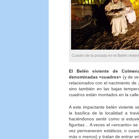
Cuadro de la posada en el Belén vivien
El Belén viviente de Colmen
denominadas «cuadros»
(y de ve
relacionados con el nacimiento de J
sino también en las bajas tempera
cuadros están montados en la calle
A este impactante belén viviente s
la basílica de la localidad a tra
haciéndonos sentir como si estuv
figuritas… A veces el «encanto» s
vez permanecen estáticos; o cuan
más o menos) y tratan de entrar e