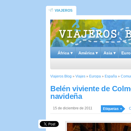
VIAJEROS
África ▾
América ▾
Asia ▾
Euro
Viajeros Blog
»
Viajes
»
Europa
»
España
»
Comun
Belén viviente de Colm
navideña
15 de diciembre de 2011
C
Etiquetas