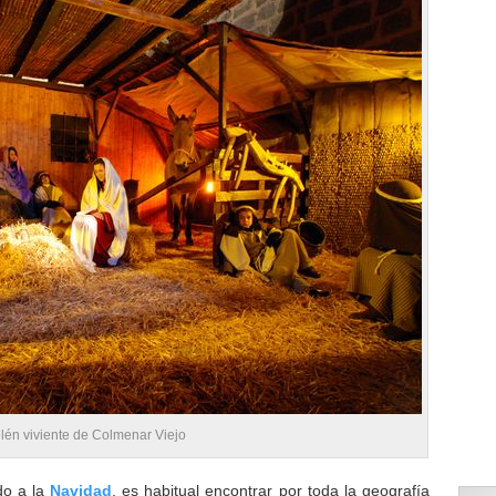
lén viviente de Colmenar Viejo
do a la
Navidad
, es habitual encontrar por toda la geografía