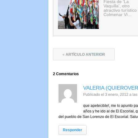
Fiesta de 'La
Vaquilla', otro
atractivo turístico
Colmenar Vi…
«
ARTÍCULO ANTERIOR
2
Comentarios
VALERIA (QUIEROVE
Publicado el 3 enero, 2012 a la
que apetecible!, me lo apunto par
años y he ido al de El Escorial, 
del pueblo de San Lorenzo de El Escorial. Sal
Responder