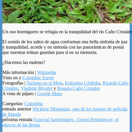
Un oso hormiguero se refugia en la tranquilidad del río Caño Cristale
El sonido de los saltos de agua conforman una bella sinfonía de paz
y tranquilidad, acorde y en sintonía con las panorámicas de postal
que nuestras retinas guardan para sí en su memoria.
¿Hacemos las maletas?
Más información |
Wikipedia
Visto en y
Colombia Travel
Fotografías |
Turismo en el Meta
,
Kritonino Córdoba
,
Ricardo Caño
Cristales
,
Vladimir Blyufer
y
Rosario Caño Cristales
A vista de pájaro |
Google Maps
Categorías:
Colombia
entrada anterior
Wicklow Mountains, uno de los lugares de película
de Irlanda
próxima entrada
Especial Sanfermines - Ernest Hemingway, el
altavoz de las fiestas