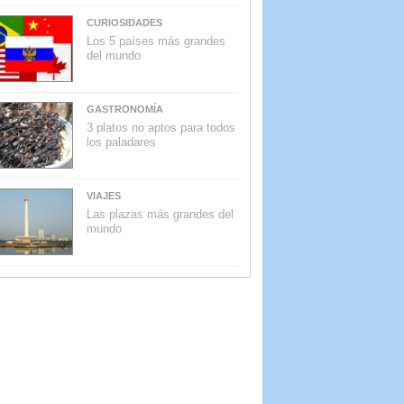
CURIOSIDADES
Los 5 países más grandes
del mundo
GASTRONOMÍA
3 platos no aptos para todos
los paladares
VIAJES
Las plazas más grandes del
mundo