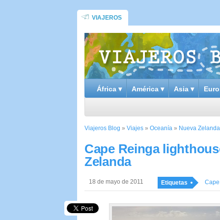
VIAJEROS
África ▾
América ▾
Asia ▾
Euro
Viajeros Blog
»
Viajes
»
Oceanía
»
Nueva Zelanda
Cape Reinga lighthouse
Zelanda
18 de mayo de 2011
Cape
Etiquetas