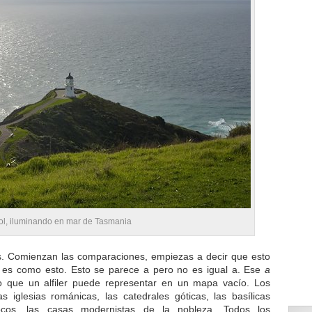
ol, iluminando en mar de Tasmania
. Comienzan las comparaciones, empiezas a decir que esto
 es como esto. Esto se parece a pero no es igual a. Ese
a
 que un alfiler puede representar en un mapa vacío. Los
as iglesias románicas, las catedrales góticas, las basílicas
rrocos, las casas modernistas de la nobleza. Todos los