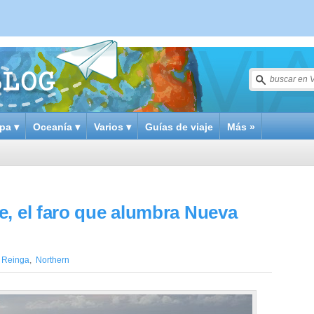
pa ▾
Oceanía ▾
Varios ▾
Guías de viaje
Más »
, el faro que alumbra Nueva
 Reinga
,
Northern