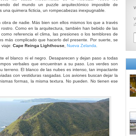
endo del mundo un puzzle arquitectónico imposible de
V
es una quimera ficticia, un rompecabezas inexpugnable.
V
n obra de nadie. Más bien son ellos mismos los que a través
¡
 rostro. Como en la arquitectura, también han bebido de las
 como referencia el clima, las presiones o los temblores de
 es más complicado que hacerlo del presente. Por suerte, se
 viaje:
Cape Reinga Lighthouse
,
Nueva Zelanda
.
ste el blanco ni el negro. Desaparecen y dejan paso a todas
iempos verbales que encuentran a su paso. Los verdes son
su terreno. El blanco de las nubes es intenso, tan impactante
taviadas con vestiduras rasgadas. Los aviones buscan dejar la
 mismas formas, la misma textura. No pueden. No tienen ese