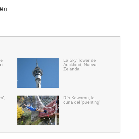
lés)
de
La Sky Tower de
rí
Auckland, Nueva
Zelanda
m',
Río Kawarau, la
cuna del 'puenting'