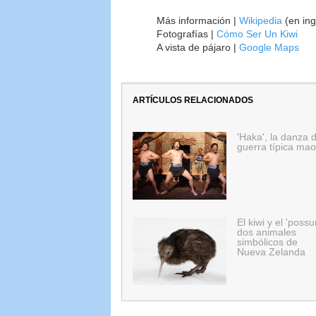
Más información |
Wikipedia
(en ing
Fotografías |
Cómo Ser Un Kiwi
A vista de pájaro |
Google Maps
ARTÍCULOS RELACIONADOS
'Haka', la danza 
guerra típica mao
El kiwi y el 'possu
dos animales
simbólicos de
Nueva Zelanda