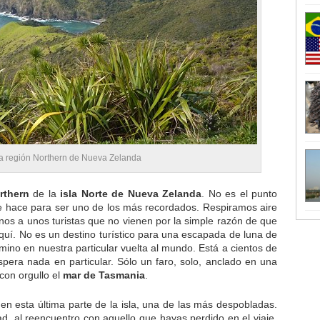
a región Northern de Nueva Zelanda
rthern
de la
isla Norte de Nueva Zelanda
. No es el punto
 le hace para ser uno de los más recordados. Respiramos aire
nos a unos turistas que no vienen por la simple razón de que
aquí. No es un destino turístico para una escapada de luna de
mino en nuestra particular vuelta al mundo. Está a cientos de
pera nada en particular. Sólo un faro, solo, anclado en una
 con orgullo el
mar de Tasmania
.
en esta última parte de la isla, una de las más despobladas.
d, al reencuentro con aquello que hayas perdido en el viaje,