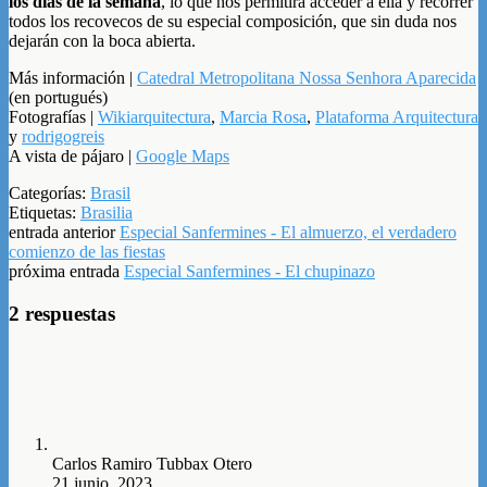
los días de la semana
, lo que nos permitirá acceder a ella y recorrer
todos los recovecos de su especial composición, que sin duda nos
dejarán con la boca abierta.
Más información |
Catedral Metropolitana Nossa Senhora Aparecida
(en portugués)
Fotografías |
Wikiarquitectura
,
Marcia Rosa
,
Plataforma Arquitectura
y
rodrigogreis
A vista de pájaro |
Google Maps
Categorías:
Brasil
Etiquetas:
Brasilia
entrada anterior
Especial Sanfermines - El almuerzo, el verdadero
comienzo de las fiestas
próxima entrada
Especial Sanfermines - El chupinazo
2 respuestas
Carlos Ramiro Tubbax Otero
21 junio, 2023