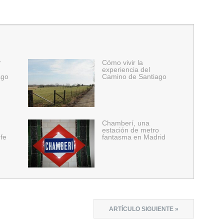
r
Cómo vivir la
experiencia del
ago
Camino de Santiago
Chamberí, una
estación de metro
 fe
fantasma en Madrid
ARTÍCULO SIGUIENTE »