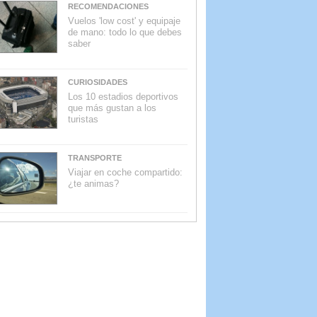
RECOMENDACIONES
Vuelos 'low cost' y equipaje
de mano: todo lo que debes
saber
CURIOSIDADES
Los 10 estadios deportivos
que más gustan a los
turistas
TRANSPORTE
Viajar en coche compartido:
¿te animas?