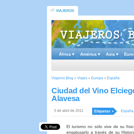
VIAJEROS
África ▾
América ▾
Asia ▾
Euro
Viajeros Blog
»
Viajes
»
Europa
»
España
Ciudad del Vino Elcieg
Alavesa
5 de abril de 2011
España
Etiquetas
El turismo no sólo vive de su fís
engatusarlo a través de su Histo