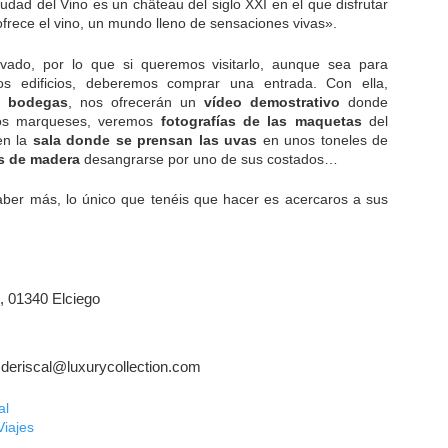
dad del Vino es un château del siglo XXI en el que disfrutar
ofrece el vino, un mundo lleno de sensaciones vivas».
ivado, por lo que si queremos visitarlo, aunque sea para
os edificios, deberemos comprar una entrada. Con ella,
s bodegas
, nos ofrecerán un
vídeo demostrativo
donde
ros marqueses, veremos
fotografías de las maquetas
del
en la
sala donde se prensan las uvas
en unos toneles de
s de madera
desangrarse por uno de sus costados…
ber más, lo único que tenéis que hacer es acercaros a sus
1, 01340 Elciego
deriscal@luxurycollection.com
al
Viajes