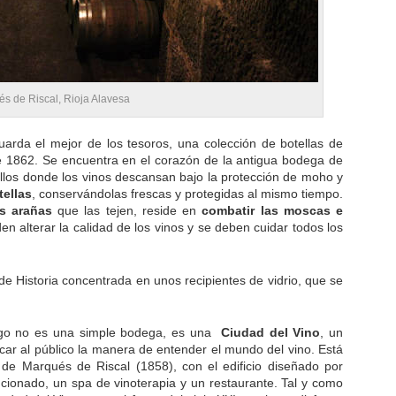
és de Riscal, Rioja Alavesa
uarda el mejor de los tesoros, una colección de botellas de
 1862. Se encuentra en el corazón de la antigua bodega de
llos donde los vinos descansan bajo la protección de moho y
tellas
, conservándolas frescas y protegidas al mismo tiempo.
as arañas
que las tejen, reside en
combatir las moscas e
n alterar la calidad de los vinos y se deben cuidar todos los
 Historia concentrada en unos recipientes de vidrio, que se
ego no es una simple bodega, es una
Ciudad del Vino
, un
rcar al público la manera de entender el mundo del vino. Está
de Marqués de Riscal (1858), con el edificio diseñado por
ionado, un spa de vinoterapia y un restaurante. Tal y como