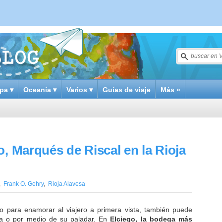
pa ▾
Oceanía ▾
Varios ▾
Guías de viaje
Más »
o, Marqués de Riscal en la Rioja
,
Frank O. Gehry
,
Rioja Alavesa
ico para enamorar al viajero a primera vista, también puede
ria o por medio de su paladar. En
Elciego, la bodega más