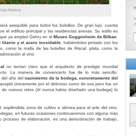
V
Rioja Alavesa
V
¡
rá asequible para todos los bolsillos. De gran lujo, cuenta
e el edificio principal y las residencias anexas. Su estilo es
s que ya empleó Gehry en el
Museo Guggenheim de Bilbao
.
titanio y el acero inoxidable
, habiéndolos pintado con los
o, como la malla de las botellas de Riscal; plata, como la
admiración al vino.
al
no tenían claro que el arquitecto de prestigio mundial
ecto. La manera de convencerlo fue de lo más sencillo:
 del año del
nacimiento de la bodega, concretamente del
aceptó únicamente por el delicioso zumo de uva pero fue un
a de nuevos retos (él nunca había diseñado una bodega) lo
il, espléndida zona de cultivo e idónea para el arte del vino.
degas, en futuras ocasiones continuaremos con alguna más
go proceso de elaboración, es una demostración de trabajo,
.