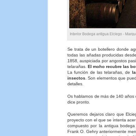
Interior Bodega antigua Elciego - Marqu
Se trata de un botellero donde ag
todas las añadas producidas desde
1858, auspiciada por angostos pasi
telarañas.
El moho recubre las bo
La función de las telarañas, de
l
insectos
. Son elementos que puede
detalles.
Os hablamos de más de 140 años de
dice pronto.
Queremos dejaros claro que Elci
proyecto con el que se intenta ace
compuesto por la antigua bodega 
Frank O. Gehry anteriormente menc