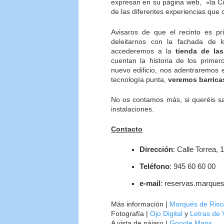
expresan en su página web, «la Ciu
de las diferentes experiencias que 
Avisaros de que el recinto es pr
deleitarnos con la fachada de l
accederemos a la
tienda de la
cuentan la historia de los prime
nuevo edificio, nos adentraremos 
tecnología punta,
veremos barrica
No os contamos más, si queréis sa
instalaciones.
Contacto
Dirección
: Calle Torrea, 
Teléfono
: 945 60 60 00
e-mail
: reservas.marques
Más información |
Marqués de Risc
Fotografía |
Ojo Digital
y
Letras de 
A vista de pájaro |
Google Maps