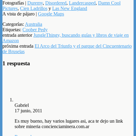
Fotografías |
Duremy
,
Disordered
,
Landercasped
,
Damn Cool
Pictures
,
Cien Ladrillos
y
Las New England
A vista de pájaro |
Google Maps
Categorías:
Australia
Etiquetas:
Coober Pedy
entrada anterior
JungleThingy, buscando guías y libros de viaje en
Amazon
próxima entrada
El Arco del Triunfo y el parque del Cincuentenario
de Bruselas
1 respuesta
Gabriel
17 junio, 2011
Es muy bueno, hay varios lugares asi, aca te dejo un link
sobre mineria concienciaminera.com.ar