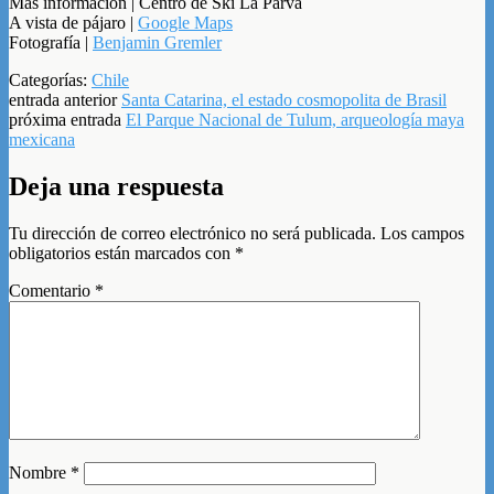
Más información | Centro de Ski La Parva
A vista de pájaro |
Google Maps
Fotografía |
Benjamin Gremler
Categorías:
Chile
entrada anterior
Santa Catarina, el estado cosmopolita de Brasil
próxima entrada
El Parque Nacional de Tulum, arqueología maya
mexicana
Deja una respuesta
Tu dirección de correo electrónico no será publicada.
Los campos
obligatorios están marcados con
*
Comentario
*
Nombre
*