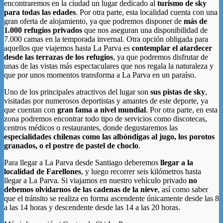
encontraremos en la ciudad un lugar dedicado al
turismo de sky
para todas las edades
. Por otra parte, esta localidad cuenta con una
gran oferta de
alojamiento, ya que podremos disponer de
más de
1.000 refugios privados
que nos aseguran una disponibilidad de
7.000 camas en la temporada invernal. Otra opción obligada para
aquellos que viajemos hasta La Parva es
contemplar el atardecer
desde las terrazas de los refugios
, ya que podremos disfrutar de
unas de las vistas más espectaculares que nos regala la naturaleza y
que por unos momentos transforma a La Parva en un paraíso.
Uno de los principales atractivos del lugar son
sus pistas de sky
,
visitadas por numerosos deportistas y amantes de este deporte, ya
que cuentan con
gran fama a nivel mundial
. Por otra parte, en esta
zona podremos encontrar todo tipo de servicios como discotecas,
centros médicos o restaurantes, donde degustaremos las
especialidades chilenas como las albóndigas al jugo, los porotos
granados, o el postre de pastel de choclo
.
Para llegar a La Parva desde Santiago deberemos
llegar a la
localidad de Farellones
, y luego recorrer seis kilómetros hasta
llegar a La Parva. Si viajamos en nuestro vehículo privado
no
debemos olvidarnos de las cadenas de la nieve
, así como saber
que el tránsito se realiza en forma ascendente únicamente desde las 8
a las 14 horas y descendente desde las 14 a las 20 horas.