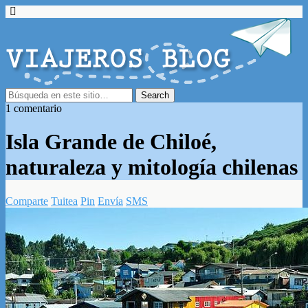
1 comentario
Isla Grande de Chiloé,
naturaleza y mitología chilenas
Comparte
Tuitea
Pin
Envía
SMS