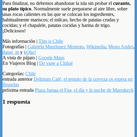
Para finalizar, no debemos abandonar la isla sin probar el
curanto,
su plato típico
. Normalmente suele prepararse al aire libre, sobre
unas rocas calientes en las que se colocan los ingredientes,
habitualmente mariscos; el milcao, hecho de patatas crudas y
cocidas; y el chapalele, patatas cocidas y harina de trigo.
¡Deliciosos!
Más información |
This is Chile
Fotografías |
Gabriela Manríquez Montoto
,
Wikipedia
,
Mono Andes
,
danaj_m
y
kOke!
A vista de pájaro |
Google Maps
En Viajeros Blog |
De viaje a Chiloé
Categorías:
Chile
entrada anterior
Delirium Café, el templo de la cerveza os espera en
Bruselas
próxima entrada
Plaza Jamaa el Fna, el día y la noche de Marrakech
1 respuesta