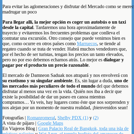
Para evitar las aglomeraciones y disfrutar del Mercado como se mere
madrugar un poco
Para llegar allí, la mejor opción es coger un autobús o un taxi
desde la capital
. Tardaremos una hora aproximadamente de
trayecto y evitaremos los frecuentes problemas que conlleva el
contratar una excursión. Otro consejo que puede venirnos bien es
que, como ocurre en otros países como
Marruecos
, se tiende al
regateo cuando se trata de vender. Habrá muchos vendedores que,
por el hecho de ser turistas, tengan los precios un tanto elevados,
pero no por eso debemos echarnos atrás. Lo mejor es
dialogar y
pagar por el producto un precio razonable
.
El mercado de Damneon Saduak nos atrapará y nos envolverá con
su exotismo y su singular ambiente
. Es, sin lugar a duda,
uno de
los mercados más peculiares de todo el mundo
del que debemos
disfrutar al menos una vez en la vida. Quién nos iba a decir que
existe la posibilidad de dar un paseo en canoa mientras
compramos… Ya veis, hay lugares como éste que nos sorprenden y
nos alejan por un momento de nuestra realidad, ¡bienvenidos sean!
Fotografías |
Romanromeral
,
Shelby PDX (1)
y
(2)
A vista de pájaro |
Google Maps
En Viajeros Blog |
Gran Palacio Real de Bangkok, toda una isla de
místicos palacios
y
Wat Arun, el templo budista del amanecer de