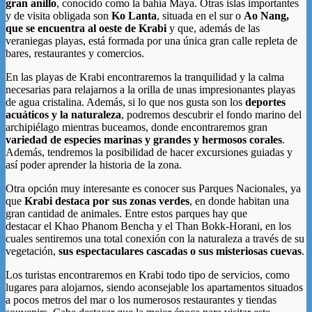
gran anillo
, conocido como la bahía Maya. Otras islas importantes
y de visita obligada son
Ko Lanta
, situada en el sur o
Ao Nang,
que se encuentra al oeste de Krabi
y que, además de las
veraniegas playas, está formada por una única gran calle repleta de
bares, restaurantes y comercios.
En las playas de Krabi encontraremos la tranquilidad y la calma
necesarias para relajarnos a la orilla de unas impresionantes playas
de agua cristalina. Además, si lo que nos gusta son los
deportes
acuáticos y la naturaleza
, podremos descubrir el fondo marino del
archipiélago mientras buceamos, donde encontraremos gran
variedad de especies marinas y grandes y hermosos corales
.
Además, tendremos la posibilidad de hacer excursiones guiadas y
así poder aprender la historia de la zona.
Otra opción muy interesante es conocer sus Parques Nacionales, ya
que
Krabi destaca por sus zonas verdes
, en donde habitan una
gran cantidad de animales. Entre estos parques hay que
destacar el Khao Phanom Bencha y el Than Bokk-Horani, en los
cuales sentiremos una total conexión con la naturaleza a través de su
vegetación,
sus espectaculares cascadas o sus misteriosas cuevas
.
Los turistas encontraremos en Krabi todo tipo de servicios, como
lugares para alojarnos, siendo aconsejable los apartamentos situados
a pocos metros del mar o los numerosos restaurantes y tiendas