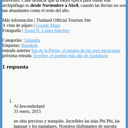
souvenirs. Cabe destacar que la mejor época para visitar este
archipiélago es
desde Noviembre a Abril
, cuando las lluvias no son
tan abundantes como el resto del año.
Más información | Thailand Official Tourism Site
A vista de pájaro |
Google Maps
Fotografía |
Ángel R. López Sánchez
Categorías:
Tailandia
Etiquetas:
Bangkok
entrada anterior
Isla de la Piedra, el paraíso de las aves mexicanas
próxima entrada
Trevélez, el pueblo más alto de Andalucía
1 respuesta
Al Inwonderland
31 enero, 2015
un sitio precioso y tranquilo. Increíbles las islas Phi Phi, las
lagunas y los manglares. Nosotros disfrutamos de nuestra