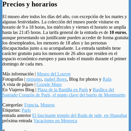
Precios y horarios
El museo abre todos los días del año, con excepción de los martes y
algunas festividades. La colección del museo puede visitarse en
horario de 9 a 18 horas, los miércoles y viernes el horario se amplía
hasta las 21:45 horas. La tarifa general de la entrada es de
10 euros
,
aunque presentando un justificante pueden acceder de forma gratuita
los desempleados, los menores de 18 años y las personas
discapacitadas junto a su acompañante. La entrada también tiene
carácter gratuito para los menores de 26 años que residen en el
espacio económico europeo y para todo el mundo durante el primer
domingo de cada mes.
Más información |
Museo del Louvre
Fotografías |
mrpunto
,
mabel flores
, Blog for photos y
Rafa
A vista de pájaro |
Google Maps
En Viajeros Blog |
Plaza de la Bastilla en París
y
Basílica del
Sagrado Corazón de París, el punto clave del barrio de Montmartre
Categorías:
Francia
,
Museos
Etiquetas:
París
entrada anterior
El fascinante templo del Buda de jade, en Shanghai
próxima entrada
Vacaciones en Menorca