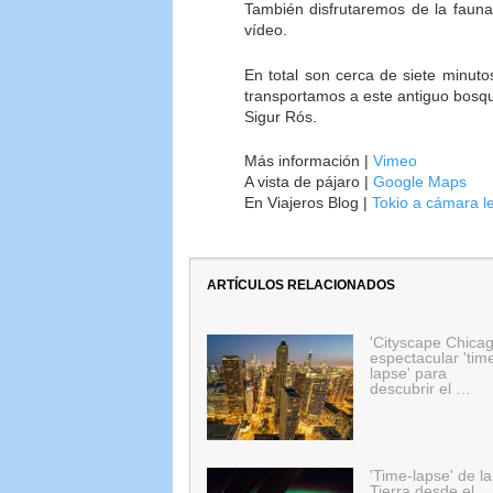
También disfrutaremos de la fauna
vídeo.
En total son cerca de siete minuto
transportamos a este antiguo bosqu
Sigur Rós.
Más información |
Vimeo
A vista de pájaro |
Google Maps
En Viajeros Blog |
Tokio a cámara l
ARTÍCULOS RELACIONADOS
'Cityscape Chicag
espectacular 'tim
lapse' para
descubrir el …
'Time-lapse' de la
Tierra desde el