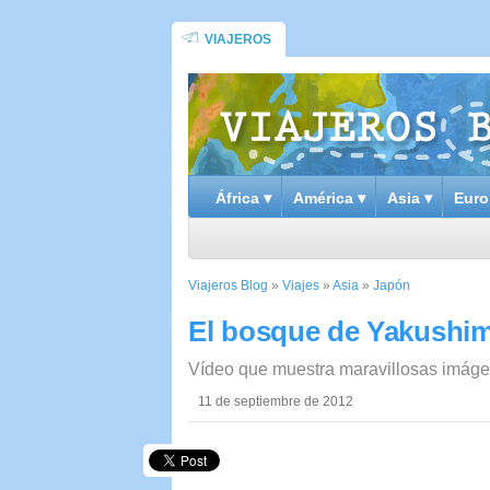
VIAJEROS
África ▾
América ▾
Asia ▾
Euro
Viajeros Blog
»
Viajes
»
Asia
»
Japón
El bosque de Yakushima
Vídeo que muestra maravillosas imág
11 de septiembre de 2012