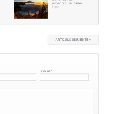
espectacular 'time-
lapse'
ARTÍCULO SIGUIENTE »
Sitio web