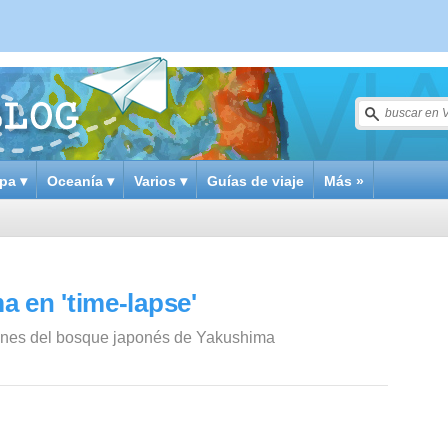
pa ▾
Oceanía ▾
Varios ▾
Guías de viaje
Más »
 en 'time-lapse'
enes del bosque japonés de Yakushima