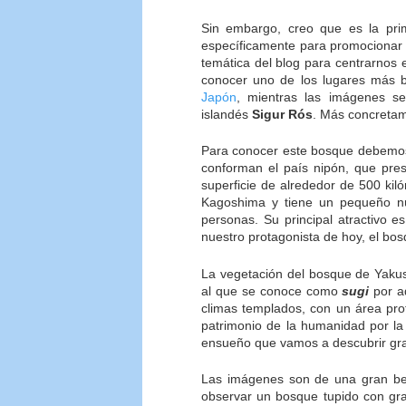
Sin embargo, creo que es la pr
específicamente para promocionar
temática del blog para centrarnos 
conocer uno de los lugares más be
Japón
, mientras las imágenes s
islandés
Sigur Rós
. Más concretam
Para conocer este bosque debemo
conforman el país nipón, que pres
superficie de alrededor de 500 kil
Kagoshima y tiene un pequeño n
personas. Su principal atractivo 
nuestro protagonista de hoy, el bo
La vegetación del bosque de Yaku
al que se conoce como
sugi
por aq
climas templados, con un área pro
patrimonio de la humanidad por la
ensueño que vamos a descubrir gra
Las imágenes son de una gran bel
observar un bosque tupido con gra