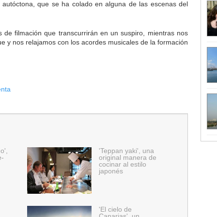
 autóctona, que se ha colado en alguna de las escenas del
s de filmación que transcurrirán en un suspiro, mientras nos
e y nos relajamos con los acordes musicales de la formación
enta
o',
'Teppan yaki', una
e-
original manera de
cocinar al estilo
japonés
'El cielo de
Canarias', un