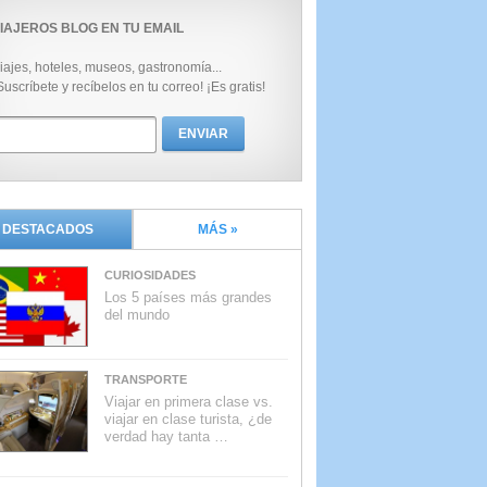
IAJEROS BLOG EN TU EMAIL
iajes, hoteles, museos, gastronomía...
Suscríbete y recíbelos en tu correo! ¡Es gratis!
DESTACADOS
MÁS »
CURIOSIDADES
Los 5 países más grandes
del mundo
TRANSPORTE
Viajar en primera clase vs.
viajar en clase turista, ¿de
verdad hay tanta …