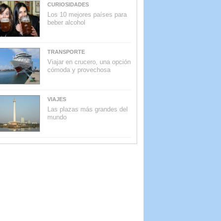
CURIOSIDADES
Los 10 mejores países para
beber alcohol
TRANSPORTE
Viajar en crucero, una opción
cómoda y provechosa
VIAJES
Las plazas más grandes del
mundo