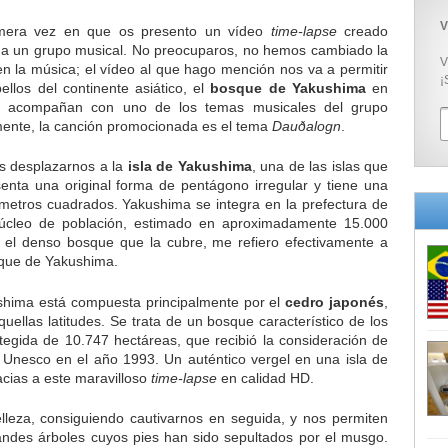
V
imera vez en que os presento un vídeo
time-lapse
creado
 a un grupo musical. No preocuparos, no hemos cambiado la
V
en la música; el vídeo al que hago mención nos va a permitir
¡
llos del continente asiático, el
bosque de Yakushima
en
e acompañan con uno de los temas musicales del grupo
ente, la canción promocionada es el tema
Dauðalogn
.
s desplazarnos a la
isla de Yakushima
, una de las islas que
enta una original forma de pentágono irregular y tiene una
ómetros cuadrados. Yakushima se integra en la prefectura de
úcleo de población, estimado en aproximadamente 15.000
es el denso bosque que la cubre, me refiero efectivamente a
sque de Yakushima.
shima está compuesta principalmente por el
cedro japonés
,
uellas latitudes. Se trata de un bosque característico de los
tegida de 10.747 hectáreas, que recibió la consideración de
 Unesco en el año 1993. Un auténtico vergel en una isla de
cias a este maravilloso
time-lapse
en calidad HD.
leza, consiguiendo cautivarnos en seguida, y nos permiten
ndes árboles cuyos pies han sido sepultados por el musgo.