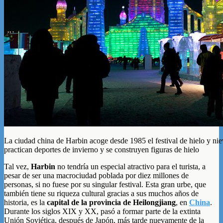
La ciudad china de Harbin acoge desde 1985 el festival de hielo y ni
practican deportes de invierno y se construyen figuras de hielo
Tal vez,
Harbin
no tendría un especial atractivo para el turista, a
pesar de ser una macrociudad poblada por diez millones de
personas, si no fuese por su singular festival. Esta gran urbe, que
también tiene su riqueza cultural gracias a sus muchos años de
historia, es la
capital de la provincia de Heilongjiang
, en
China
.
Durante los siglos XIX y XX, pasó a formar parte de la extinta
Unión Soviética, después de Japón, más tarde nuevamente de la