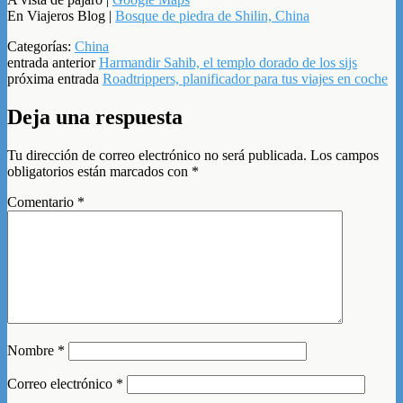
En Viajeros Blog |
Bosque de piedra de Shilin, China
Categorías:
China
entrada anterior
Harmandir Sahib, el templo dorado de los sijs
próxima entrada
Roadtrippers, planificador para tus viajes en coche
Deja una respuesta
Tu dirección de correo electrónico no será publicada.
Los campos
obligatorios están marcados con
*
Comentario
*
Nombre
*
Correo electrónico
*