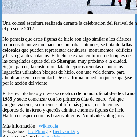
Una colosal escultura realizada durante la celebración del festival de 
el presente 2012
No penséis que estas figuras de hielo son algo similar a los clásicos
muñecos de nieve que hacemos por otras latitudes, se trata de
tallas
colosales
que pueden representar esculturas, monumentos, edificios
y hasta grandes palacios. El hielo se extrae en forma de bloques de
las congeladas aguas del río
Shongua
, muy próximo a la ciudad.
Según parece, la costumbre data de épocas remotas cuando los
lugareños utilizaban bloques de hielo, con una vela dentro, para
alumbrarse en la oscuridad. De esta forma impedían que se apagase
por la acción del viento.
El festival de hielo y nieve
se celebra de forma oficial desde el año
1985
y suele comenzar con los primeros días de enero. Así que,
amigos viajeros, si no teméis al frío más glacial, os atraen los
deportes de invierno y queréis admirar enormes figuras de hielo,
Harbin os espera con los brazos abiertos. No olvidéis abrigaros.
Más información |
Wikipedia
Fotografías |
Liz Phung
y
Bert van Dijk
A vista de pájaro |
Google Maps