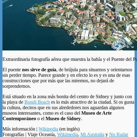
Extraordinaria fotografía aérea que muestra la bahía y el Puente del P
El puente
nos sirve de guía
, de brújula para situarnos y orientarnos
sin perder tiempo. Parece grande y en efecto lo es y es una de esas
construcciones que por más que las miremos, no dejará de
sorprendernos.
Está situado en la zona más bonita del centro de Sidney y junto con
la playa de
Bondi Beach
es lo más atractivo de la ciudad. Si os gusta
la cultura, deciros que en sus alrededores nos aguardan algunos
museos interesantes, como es el caso del
Museo de Arte
Contemporáneo
o el
Museo de Sidney
.
Más información |
Wikipedia
(en inglés)
Fotografías | Viaje Oceanía,
Wikimedia
,
Mi Australia
y
No Radar