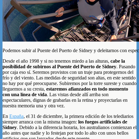
Podemos subir al Puente del Puerto de Sidney y deleitarnos con espect
Desde el año 1998 y si no tenemos miedo a las alturas,
cabe la
posibilidad de subirnos al Puente del Puerto de Sidney
. Pasando
por caja eso sí. Seremos provistos con un traje para protegernos del
frío y del viento. Las medidas de seguridad son altas, en este sentido
no hay por qué preocuparse. Subiremos por la torre sureste y cuando
lleguemos a su cresta,
estaremos afianzados en todo momento
con una línea de vida
. Las vistas desde allí arriba son
espectaculares, dignas de grabarlas en la retina y proyectarlas en
nuestra memoria una y otra vez.
En
España
, el 31 de diciembre, la primera edición de los telediarios
siempre arranca con la misma imagen:
los fuegos artificiales de
Sidney
. Debido a la diferencia horaria, los australianos comienzan el
año antes que nadie y lo festejan por todo lo alto con unos bellos
artificios que son lanzados desde este puente.