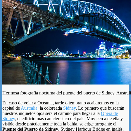
Hermosa fotografía nocturna del puente del puerto de Sidney, Austral
En caso de volar a Oceanía, tarde o temprano acabaremos en la
capital de
Australia
, la coloreada
Sidney
. Lo primero que buscarán
nuestros inquietos ojos será el camino para llegar a la
Ópera de
Sidney
, el edificio más característico del país. Muy cerca de ella y
visible desde prácticamente toda la bahía, se erige arrogante el
Puente del Puerto de Sidney
, Sydney Harbour Bridge en inglés.