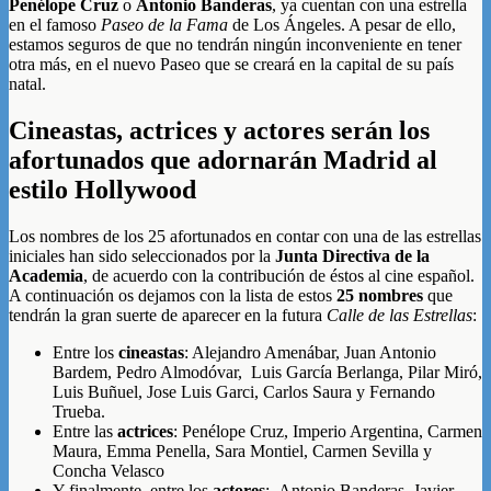
Penélope Cruz
o
Antonio Banderas
, ya cuentan con una estrella
en el famoso
Paseo de la Fama
de Los Ángeles. A pesar de ello,
estamos seguros de que no tendrán ningún inconveniente en tener
otra más, en el nuevo Paseo que se creará en la capital de su país
natal.
Cineastas, actrices y actores serán los
afortunados que adornarán Madrid al
estilo Hollywood
Los nombres de los 25 afortunados en contar con una de las estrellas
iniciales han sido seleccionados por la
Junta Directiva de la
Academia
, de acuerdo con la contribución de éstos al cine español.
A continuación os dejamos con la lista de estos
25 nombres
que
tendrán la gran suerte de aparecer en la futura
Calle de las Estrellas
:
Entre los
cineastas
: Alejandro Amenábar, Juan Antonio
Bardem, Pedro Almodóvar, Luis García Berlanga, Pilar Miró,
Luis Buñuel, Jose Luis Garci, Carlos Saura y Fernando
Trueba.
Entre las
actrices
: Penélope Cruz, Imperio Argentina, Carmen
Maura, Emma Penella, Sara Montiel, Carmen Sevilla y
Concha Velasco
Y finalmente, entre los
actores
: Antonio Banderas, Javier