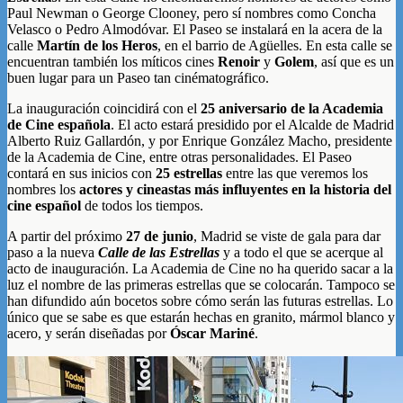
Paul Newman o George Clooney, pero sí nombres como Concha
Velasco o Pedro Almodóvar. El Paseo se instalará en la acera de la
calle
Martín de los Heros
, en el barrio de Agüelles. En esta calle se
encuentran también los míticos cines
Renoir
y
Golem
, así que es un
buen lugar para un Paseo tan cinématográfico.
La inauguración coincidirá con el
25 aniversario de la Academia
de Cine española
. El acto estará presidido por el Alcalde de Madrid
Alberto Ruiz Gallardón, y por Enrique González Macho, presidente
de la Academia de Cine, entre otras personalidades. El Paseo
contará en sus inicios con
25 estrellas
entre las que veremos los
nombres los
actores y cineastas más influyentes en la historia del
cine español
de todos los tiempos.
A partir del próximo
27 de junio
, Madrid se viste de gala para dar
paso a la nueva
Calle de las Estrellas
y a todo el que se acerque al
acto de inauguración. La Academia de Cine no ha querido sacar a la
luz el nombre de las primeras estrellas que se colocarán. Tampoco se
han difundido aún bocetos sobre cómo serán las futuras estrellas. Lo
único que se sabe es que estarán hechas en granito, mármol blanco y
acero, y serán diseñadas por
Óscar Mariné
.