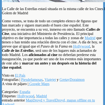
La Calle de las Estrellas estará situada en la misma calle de los Cines
Golem de Madrid
Como vemos, se trata de todo un completo elenco de figuras que
han marcado y siguen marcando el buen cine español. Este
proyecto, se encuentra a su vez, inmerso en otro llamado
Calles de
Cine
, una iniciativa del Ministerio de Presidencia. El principal
objetivo es dar importancia a todas las calles y zonas de
Madrid
que
tienen o han tenido una relación directa con el cine. A día de hoy, se
prevee que al igual que el
Paseo de la Fama
en
Hollywood
, la
Calle de las Estrellas
, será uno de los lugares más aclamados de
todo Madrid. Los
aficionados al cine
no deberían perderse esta
inauguración, ya que puede ser uno de los eventos más importantes
de este año y
marcar un antes y un después en la historia del
cine español
.
Visto en
El País
Fotografías |
Piesdefamosas
,
Viajejet
y
GretayDoraimon
A vista de pájaro |
Google Maps
Categorías:
España
Etiquetas:
Hollywood
,
Madrid
entrada anterior
MapDroyd y TravelDroyd, mapas offline en tu
Android