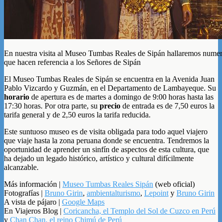
En nuestra visita al Museo Tumbas Reales de Sipán hallaremos numer
que hacen referencia a los Señores de Sipán
El Museo Tumbas Reales de Sipán se encuentra en la Avenida Juan
Pablo Vizcardo y Guzmán, en el Departamento de Lambayeque. Su
horario
de apertura es de martes a domingo de 9:00 horas hasta las
17:30 horas. Por otra parte, su
precio
de entrada es de 7,50 euros la
tarifa general y de 2,50 euros la tarifa reducida.
Este suntuoso museo es de visita obligada para todo aquel viajero
que viaje hasta la zona peruana donde se encuentra. Tendremos la
oportunidad de aprender un sinfín de aspectos de esta cultura, que
ha dejado un legado histórico, artístico y cultural difícilmente
alcanzable.
Más información |
Museo Tumbas Reales Sipán
(web oficial)
Fotografías |
Bruno Girin
,
ambientalturismo
,
Lepoint
y
Bruno Girin
A vista de pájaro |
Google Maps
En Viajeros Blog |
Coricancha, el Templo del Sol de Cuzco en Perú
y
Chan Chan, el reino Chimú de Perú