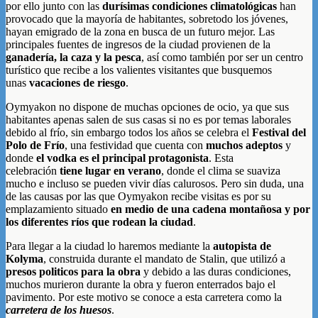
por ello junto con las
durísimas condiciones climatológicas
han
provocado que la mayoría de habitantes, sobretodo los jóvenes,
hayan emigrado de la zona en busca de un futuro mejor. Las
principales fuentes de ingresos de la ciudad provienen de la
ganaderí­a, la caza y la pesca
, así como también por ser un centro
turístico que recibe a los valientes visitantes que busquemos
unas
vacaciones de riesgo
.
Oymyakon no dispone de muchas opciones de ocio, ya que sus
habitantes apenas salen de sus casas si no es por temas laborales
debido al frío, sin embargo todos los años se celebra el
Festival del
Polo de Frío
, una festividad que cuenta con
muchos adeptos
y
donde
el vodka es el principal protagonista
. Esta
celebración
tiene lugar en verano
, donde el clima se suaviza
mucho e incluso se pueden vivir días calurosos. Pero sin duda, una
de las causas por las que Oymyakon recibe visitas es por su
emplazamiento situado
en medio de una cadena montañosa y por
los diferentes ríos que rodean la ciudad
.
Para llegar a la ciudad lo haremos mediante la
autopista de
Kolyma
, construida durante el mandato de Stalin, que utilizó a
presos politicos para la obra
y debido a las duras condiciones,
muchos murieron durante la obra y fueron enterrados bajo el
pavimento. Por este motivo se conoce a esta carretera como la
carretera de los huesos
.