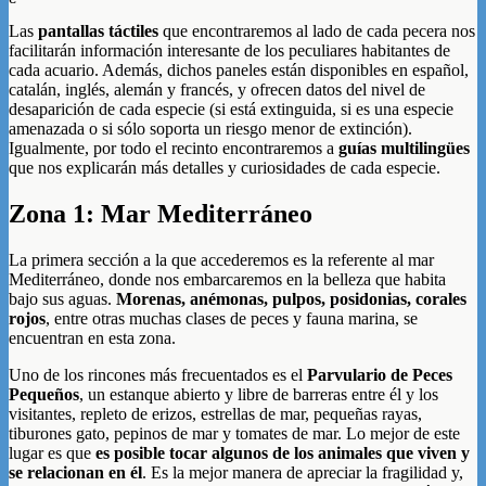
Las
pantallas táctiles
que encontraremos al lado de cada pecera nos
facilitarán información interesante de los peculiares habitantes de
cada acuario. Además, dichos paneles están disponibles en español,
catalán, inglés, alemán y francés, y ofrecen datos del nivel de
desaparición de cada especie (si está extinguida, si es una especie
amenazada o si sólo soporta un riesgo menor de extinción).
Igualmente, por todo el recinto encontraremos a
guías multilingües
que nos explicarán más detalles y curiosidades de cada especie.
Zona 1: Mar Mediterráneo
La primera sección a la que accederemos es la referente al mar
Mediterráneo, donde nos embarcaremos en la belleza que habita
bajo sus aguas.
Morenas, anémonas, pulpos, posidonias, corales
rojos
, entre otras muchas clases de peces y fauna marina, se
encuentran en esta zona.
Uno de los rincones más frecuentados es el
Parvulario de Peces
Pequeños
, un estanque abierto y libre de barreras entre él y los
visitantes, repleto de erizos, estrellas de mar, pequeñas rayas,
tiburones gato, pepinos de mar y tomates de mar. Lo mejor de este
lugar es que
es posible tocar algunos de los animales que viven y
se relacionan en él
. Es la mejor manera de apreciar la fragilidad y,