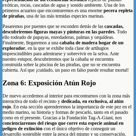
exóticas, rocas, cascadas de agua y sonido ambiente. Una de los
primeros acuarios que encontraremos es una enorme
pecera repleta
de pirañas
, una de las más temidas especies marinas.
Pasaremos por puentes que se esconden detrás de las
cascadas,
descubriremos figuras mayas y pinturas en las paredes
. Todo
ello rodeado de papayas, enredaderas, palmas y orquídeas.
Finalmente, llegaremos a una
cabaña de madera hogar de un
explorador
, en la que se exhibe toda clase de artilugios
imprescindibles para adentrarse y sobrevivir en la selva. Ante
nuestro estupor, descubriremos que la cabaña se encuentra
construida sobre la piscina de las pirañas, que no se encuentra
cubierta. Así que ¡cuidado, un paso en falso puede resultar mortal!
Zona 6: Exposición Atún Rojo
De nuevo accedemos al interior para encontrarnos con la zona más
interactiva de todo el recinto y
dedicada, en exclusiva, al atún
rojo
. En esta sección aprenderemos la importancia de este pez en el
medio marino, su historia y formas de pescarlo, tanto en el pasado
como en el presente. Gracias a la Fundación Tag-A-Giant, nos
concienciaremos del riesgo que corre esta especie animal en
peligro de extinción
con el único objetivo de conseguir un
desarrollo sostenible entre la pesca del mismo y su conservación.