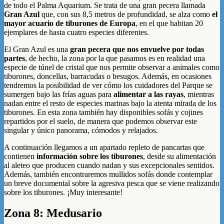
de todo el Palma Aquarium. Se trata de una gran pecera llamada
Gran Azul
que, con sus 8,5 metros de profundidad, se alza como
el
mayor acuario de tiburones de Europa
, en el que habitan 20
ejemplares de hasta cuatro especies diferentes.
El Gran Azul es una
gran pecera que nos envuelve por todas
partes
, de hecho, la zona por la que pasamos es en realidad una
especie de túnel de cristal que nos permite observar a animales como
tiburones, doncellas, barracudas o besugos. Además, en ocasiones
tendremos la posibilidad de ver cómo los cuidadores del Parque se
sumergen bajo las frías aguas para
alimentar a las rayas
, mientras
nadan entre el resto de especies marinas bajo la atenta mirada de los
tiburones. En esta zona también hay disponibles sofás y cojines
repartidos por el suelo, de manera que podemos observar este
singular y único panorama, cómodos y relajados.
A continuación llegamos a un apartado repleto de pancartas que
contienen
información sobre los tiburones
, desde su alimentación
al aleteo que producen cuando nadan y sus excepcionales sentidos.
Además, también encontraremos mullidos sofás donde contemplar
un breve documental sobre la agresiva pesca que se viene realizando
sobre los tiburones. ¡Muy interesante!
Zona 8: Medusario