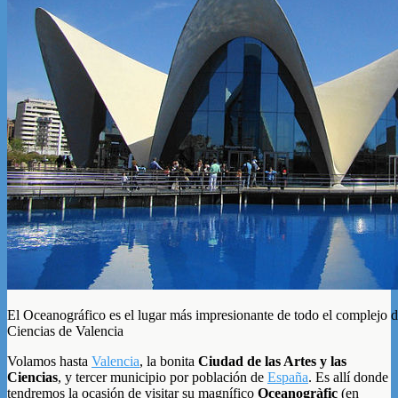
El Oceanográfico es el lugar más impresionante de todo el complejo de
Ciencias de Valencia
Volamos hasta
Valencia
, la bonita
Ciudad de las Artes y las
Ciencias
, y tercer municipio por población de
España
. Es allí donde
tendremos la ocasión de visitar su magnífico
Oceanogràfic
(en