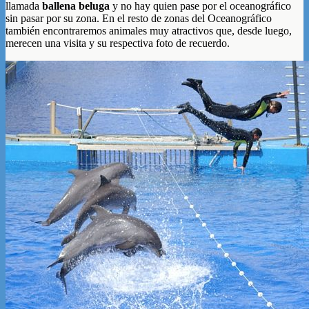
llamada
ballena beluga
y no hay quien pase por el oceanográfico
sin pasar por su zona. En el resto de zonas del Oceanográfico
también encontraremos animales muy atractivos que, desde luego,
merecen una visita y su respectiva foto de recuerdo.