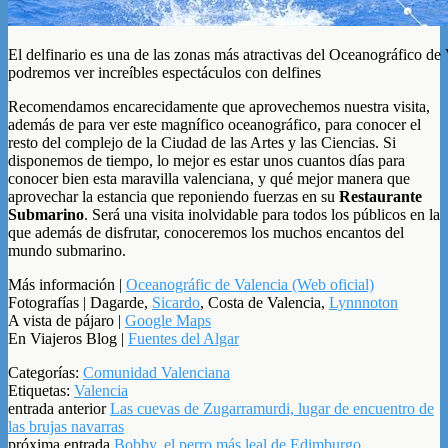
El delfinario es una de las zonas más atractivas del Oceanográfico de
podremos ver increíbles espectáculos con delfines
Recomendamos encarecidamente que aprovechemos nuestra visita,
además de para ver este magnífico oceanográfico, para conocer el
resto del complejo de la Ciudad de las Artes y las Ciencias. Si
disponemos de tiempo, lo mejor es estar unos cuantos días para
conocer bien esta maravilla valenciana, y qué mejor manera que
aprovechar la estancia que reponiendo fuerzas en su
Restaurante
Submarino
. Será una visita inolvidable para todos los públicos en la
que además de disfrutar, conoceremos los muchos encantos del
mundo submarino.
Más información |
Oceanográfic de Valencia (Web oficial)
Fotografías | Dagarde,
Sicardo
, Costa de Valencia,
Lynnnoton
A vista de pájaro |
Google Maps
En Viajeros Blog |
Fuentes del Algar
Categorías:
Comunidad Valenciana
Etiquetas:
Valencia
entrada anterior
Las cuevas de Zugarramurdi, lugar de encuentro de
las brujas navarras
próxima entrada
Bobby, el perro más leal de Edimburgo