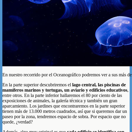
En nuestro recorrido por el Oceanográfico podremos ver a sus más de
En la parte superior descubriremos el
lago central, las piscinas de
mamíferos marinos y tortugas, un aviario y edificios educativos
,
entre otros. En la parte inferior hallaremos el 80 por ciento de las
exposiciones de animales, la galería técnica y también un gran
aparcamiento. Los jardines que encontraremos en la parte superior
tienen más de 13.000 metros cuadrados, así que si queremos dar un
paseo por la zona, tendremos espacio de sobra. Por espacio que no
quede, ¿verdad?
Además, algo muy original es que
cada edificio se identifica con