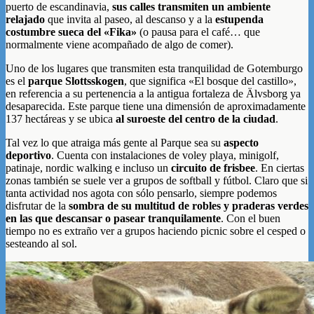
puerto de escandinavia,
sus calles transmiten un ambiente
relajado
que invita al paseo, al descanso y a la
estupenda
costumbre sueca del «Fika»
(o pausa para el café… que
normalmente viene acompañado de algo de comer).
Uno de los lugares que transmiten esta tranquilidad de Gotemburgo
es el
parque Slottsskogen
, que significa «El bosque del castillo»,
en referencia a su pertenencia a la antigua fortaleza de Älvsborg ya
desaparecida. Este parque tiene una dimensión de aproximadamente
137 hectáreas y se ubica
al suroeste del centro de la ciudad
.
Tal vez lo que atraiga más gente al Parque sea su
aspecto
deportivo
. Cuenta con instalaciones de voley playa, minigolf,
patinaje, nordic walking e incluso un
circuito de frisbee
. En ciertas
zonas también se suele ver a grupos de softball y fútbol. Claro que si
tanta actividad nos agota con sólo pensarlo, siempre podemos
disfrutar de la
sombra de su multitud de robles y praderas verdes
en las que descansar o pasear tranquilamente
. Con el buen
tiempo no es extraño ver a grupos haciendo picnic sobre el cesped o
sesteando al sol.