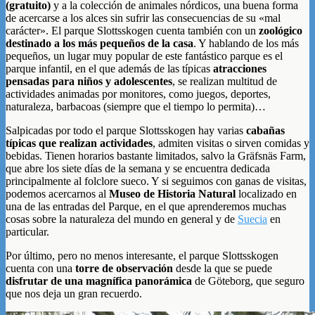
(gratuito)
y a la colección de animales nórdicos, una buena forma
de acercarse a los alces sin sufrir las consecuencias de su «mal
carácter». El parque Slottsskogen cuenta también con un
zoológico
destinado a los más pequeños de la casa
. Y hablando de los más
pequeños, un lugar muy popular de este fantástico parque es el
parque infantil, en el que además de las típicas
atracciones
pensadas para niños y adolescentes
, se realizan multitud de
actividades animadas por monitores, como juegos, deportes,
naturaleza, barbacoas (siempre que el tiempo lo permita)…
Salpicadas por todo el parque Slottsskogen hay varias
cabañas
típicas que realizan actividades
, admiten visitas o sirven comidas y
bebidas. Tienen horarios bastante limitados, salvo la Gräfsnäs Farm,
que abre los siete días de la semana y se encuentra dedicada
principalmente al folclore sueco. Y si seguimos con ganas de visitas,
podemos acercarnos al
Museo de Historia Natural
localizado en
una de las entradas del Parque, en el que aprenderemos muchas
cosas sobre la naturaleza del mundo en general y de
Suecia
en
particular.
Por último, pero no menos interesante, el parque Slottsskogen
cuenta con una
torre de observación
desde la que se puede
disfrutar de una magnífica panorámica
de Göteborg, que seguro
que nos deja un gran recuerdo.