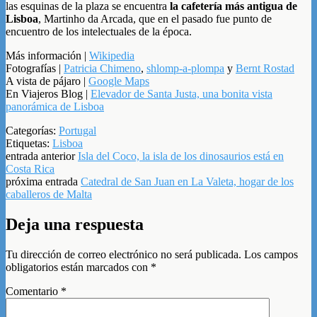
las esquinas de la plaza se encuentra
la cafetería más antigua de
Lisboa
, Martinho da Arcada, que en el pasado fue punto de
encuentro de los intelectuales de la época.
Más información |
Wikipedia
Fotografías |
Patricia Chimeno
,
shlomp-a-plompa
y
Bernt Rostad
A vista de pájaro |
Google Maps
En Viajeros Blog |
Elevador de Santa Justa, una bonita vista
panorámica de Lisboa
Categorías:
Portugal
Etiquetas:
Lisboa
entrada anterior
Isla del Coco, la isla de los dinosaurios está en
Costa Rica
próxima entrada
Catedral de San Juan en La Valeta, hogar de los
caballeros de Malta
Deja una respuesta
Tu dirección de correo electrónico no será publicada.
Los campos
obligatorios están marcados con
*
Comentario
*