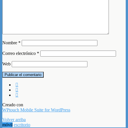
Nombre
*
Correo electrónico
*
Web
Creado con
WPtouch Mobile Suite for WordPress
Volver arriba
móvil
escritorio