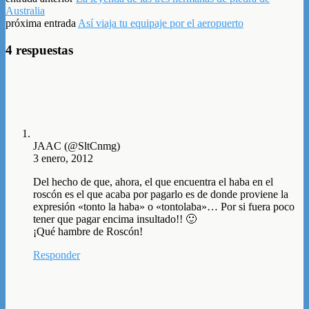
Australia
próxima entrada
Así viaja tu equipaje por el aeropuerto
4 respuestas
JAAC (@SltCnmg)
3 enero, 2012
Del hecho de que, ahora, el que encuentra el haba en el
roscón es el que acaba por pagarlo es de donde proviene la
expresión «tonto la haba» o «tontolaba»… Por si fuera poco
tener que pagar encima insultado!! 🙂
¡Qué hambre de Roscón!
Responder