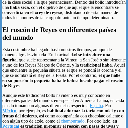
de la clase social a la que pertenecieran. Dentro del bollo introducían
una
haba seca
, con el objetivo de que aquél que la encontrara
se
convertiría en el «rey de reyes»
, disfrutando de esta manera de
todos los honores de tal cargo durante un tiempo determinado.
El roscón de Reyes en diferentes países
del mundo
Esta costumbre ha llegado hasta nuestros tiempos, aunque de
manera algo desvirtuada. En la actualidad
se introduce una
figurita
, que suele representar a la Virgen, a San José o simplemente
a uno de los Reyes Magos de Oriente,
y la tradicional haba
. Aquél
que encuentre la pequeña silueta es el que se pondrá la corona y el
que se nombrará el Rey de la Fiesta. Por el contrario,
el que halle
en su porción la pequeña haba le habrá tocado pagar el roscón
de Reyes
.
Aunque este tradicional bollo navideño es muy conocido en
diferentes partes del mundo, en especial en América Latina, en cada
país lo toman con algunas diferencias respecto a
España
.
En
México
, por ejemplo,
es habitual adornar la tarta con miel y con
frutas del desierto
, así como acompañarla con chocolate caliente o
con algún tipo de atole, como el
champurrado
. Por otro lado,
en
Portugal
es tradición preparar el roscón con pasas de uvas y