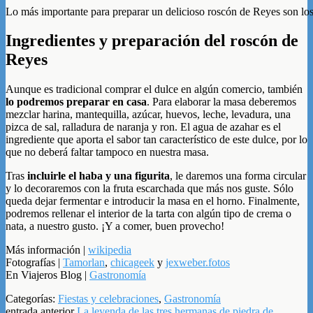
Lo más importante para preparar un delicioso roscón de Reyes son los
Ingredientes y preparación del roscón de
Reyes
Aunque es tradicional comprar el dulce en algún comercio, también
lo podremos preparar en casa
. Para elaborar la masa deberemos
mezclar harina, mantequilla, azúcar, huevos, leche, levadura, una
pizca de sal, ralladura de naranja y ron. El agua de azahar es el
ingrediente que aporta el sabor tan característico de este dulce, por lo
que no deberá faltar tampoco en nuestra masa.
Tras
incluirle el haba y una figurita
, le daremos una forma circular
y lo decoraremos con la fruta escarchada que más nos guste. Sólo
queda dejar fermentar e introducir la masa en el horno. Finalmente,
podremos rellenar el interior de la tarta con algún tipo de crema o
nata, a nuestro gusto. ¡Y a comer, buen provecho!
Más información |
wikipedia
Fotografías |
Tamorlan
,
chicageek
y
jexweber.fotos
En Viajeros Blog |
Gastronomía
Categorías:
Fiestas y celebraciones
,
Gastronomía
entrada anterior
La leyenda de las tres hermanas de piedra de