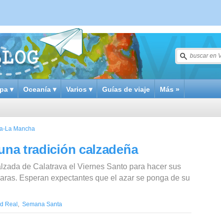
pa ▾
Oceanía ▾
Varios ▾
Guías de viaje
Más »
lla-La Mancha
 una tradición calzadeña
lzada de Calatrava el Viernes Santo para hacer sus
aras. Esperan expectantes que el azar se ponga de su
d Real
,
Semana Santa