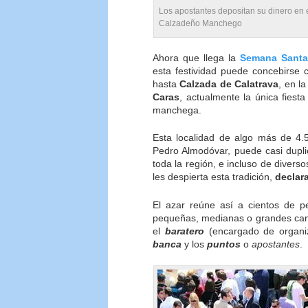
Los apostantes depositan su dinero en 
Calzadeño Manchego
Ahora que llega la
Semana Santa
esta festividad puede concebirse
hasta
Calzada de Calatrava
, en l
Caras
, actualmente la única fies
manchega.
Esta localidad de algo más de 4.5
Pedro Almodóvar, puede casi dupli
toda la región, e incluso de divers
les despierta esta tradición,
declara
El azar reúne así a cientos de p
pequeñas, medianas o grandes canti
el
baratero
(encargado de organiza
banca
y los
puntos
o
apostantes
.