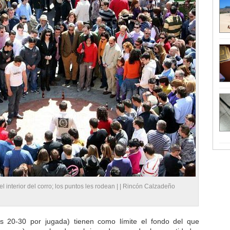
l interior del corro; los puntos les rodean | |
Rincón Calzadeño
s 20-30 por jugada) tienen como límite el fondo del que