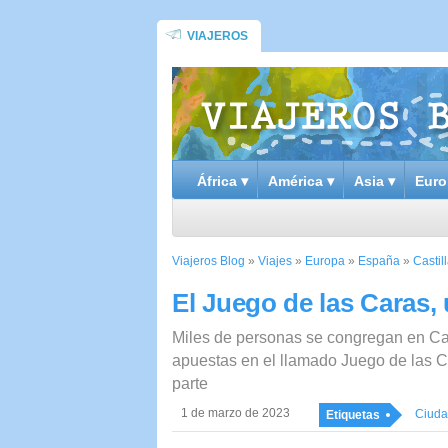
VIAJEROS
África ▾
América ▾
Asia ▾
Euro
Viajeros Blog
»
Viajes
»
Europa
»
España
»
Casti
El Juego de las Caras,
Miles de personas se congregan en Ca
apuestas en el llamado Juego de las C
parte
1 de marzo de 2023
Ciuda
Etiquetas