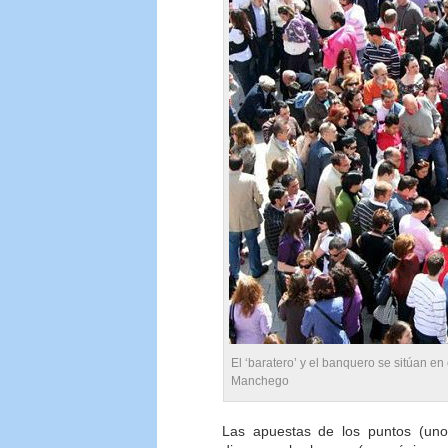
El ‘baratero’ y el banquero se sitúan en e
Manchego
Las apuestas de los puntos (uno