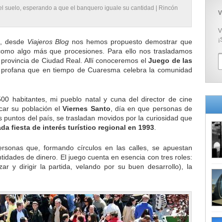
el suelo, esperando a que el banquero iguale su cantidad |
Rincón
V
V
¡
, desde
Viajeros Blog
nos hemos propuesto demostrar que
 como algo más que procesiones. Para ello nos trasladamos
a provincia de Ciudad Real. Allí conoceremos el
Juego de las
ta profana que en tiempo de Cuaresma celebra la comunidad
00 habitantes, mi pueblo natal y cuna del director de cine
car su población el
Viernes Santo
, día en que personas de
os puntos del país, se trasladan movidos por la curiosidad que
da fiesta de interés turístico regional en 1993
.
ersonas que, formando círculos en las calles, se apuestan
dades de dinero. El juego cuenta en esencia con tres roles:
r y dirigir la partida, velando por su buen desarrollo), la