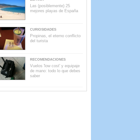
Las (posiblemente) 25
mejores playas de España
CURIOSIDADES
Propinas, el eterno conflicto
del turista
RECOMENDACIONES
Vuelos 'low cost' y equipaje
de mano: todo lo que debes
saber