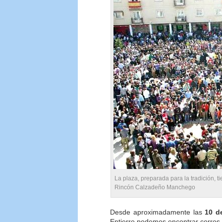
La plaza, preparada para la tradición, ti
Rincón Calzadeño Manchego
Desde aproximadamente las
10 d
Entierro podemos encontrar corros 