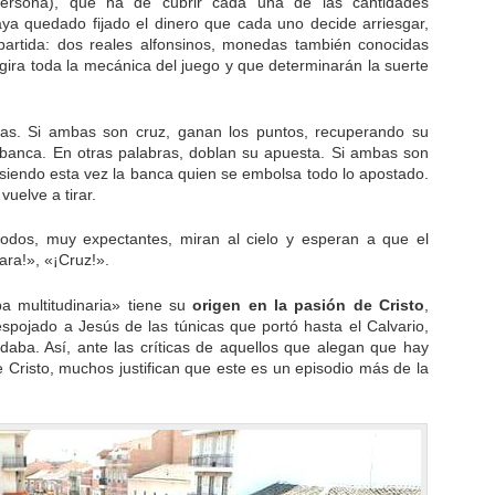
ersona), que ha de cubrir cada una de las cantidades
ya quedado fijado el dinero que cada uno decide arriesgar,
partida: dos reales alfonsinos, monedas también conocidas
gira toda la mecánica del juego y que determinarán la suerte
ezas. Si ambas son cruz, ganan los puntos, recuperando su
 banca. En otras palabras, doblan su apuesta. Si ambas son
, siendo esta vez la banca quien se embolsa todo lo apostado.
vuelve a tirar.
todos, muy expectantes, miran al cielo y esperan a que el
ara!», «¡Cruz!».
a multitudinaria» tiene su
origen en la pasión de Cristo
,
spojado a Jesús de las túnicas que portó hasta el Calvario,
edaba. Así, ante las críticas de aquellos que alegan que hay
 Cristo, muchos justifican que este es un episodio más de la