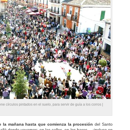
ene círculos pintados en el suelo, para servir de guía a los corros |
e la mañana hasta que comienza la procesión
del Santo
allá donde vayamos: en las calles, en los bares… ¡incluso en