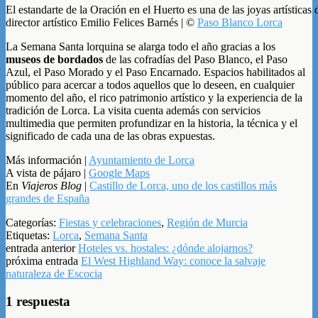
El estandarte de la Oración en el Huerto es una de las joyas artísticas
director artístico Emilio Felices Barnés | ©
Paso Blanco Lorca
La Semana Santa lorquina se alarga todo el año gracias a los
museos de bordados
de las cofradías del Paso Blanco, el Paso
Azul, el Paso Morado y el Paso Encarnado. Espacios habilitados al
público para acercar a todos aquellos que lo deseen, en cualquier
momento del año, el rico patrimonio artístico y la experiencia de la
tradición de Lorca. La visita cuenta además con servicios
multimedia que permiten profundizar en la historia, la técnica y el
significado de cada una de las obras expuestas.
Más información |
Ayuntamiento de Lorca
A vista de pájaro |
Google Maps
En
Viajeros Blog
|
Castillo de Lorca, uno de los castillos más
grandes de España
Categorías:
Fiestas y celebraciones
,
Región de Murcia
Etiquetas:
Lorca
,
Semana Santa
entrada anterior
Hoteles vs. hostales: ¿dónde alojarnos?
próxima entrada
El West Highland Way: conoce la salvaje
naturaleza de Escocia
1 respuesta