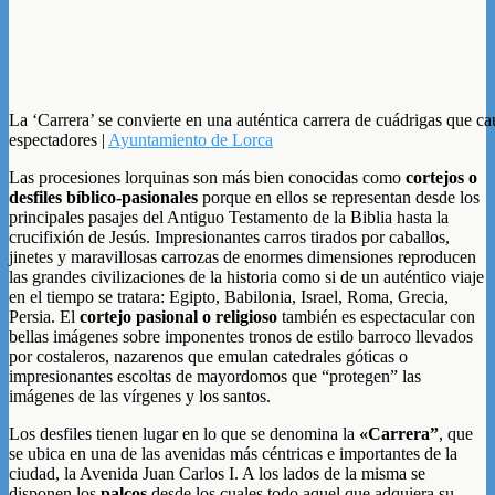
La ‘Carrera’ se convierte en una auténtica carrera de cuádrigas que cau
espectadores |
Ayuntamiento de Lorca
Las procesiones lorquinas son más bien conocidas como
cortejos o
desfiles bíblico-pasionales
porque en ellos se representan desde los
principales pasajes del Antiguo Testamento de la Biblia hasta la
crucifixión de Jesús. Impresionantes carros tirados por caballos,
jinetes y maravillosas carrozas de enormes dimensiones reproducen
las grandes civilizaciones de la historia como si de un auténtico viaje
en el tiempo se tratara: Egipto, Babilonia, Israel, Roma, Grecia,
Persia. El
cortejo pasional o religioso
también es espectacular con
bellas imágenes sobre imponentes tronos de estilo barroco llevados
por costaleros, nazarenos que emulan catedrales góticas o
impresionantes escoltas de mayordomos que “protegen” las
imágenes de las vírgenes y los santos.
Los desfiles tienen lugar en lo que se denomina la
«Carrera”
, que
se ubica en una de las avenidas más céntricas e importantes de la
ciudad, la Avenida Juan Carlos I. A los lados de la misma se
disponen los
palcos
desde los cuales todo aquel que adquiera su