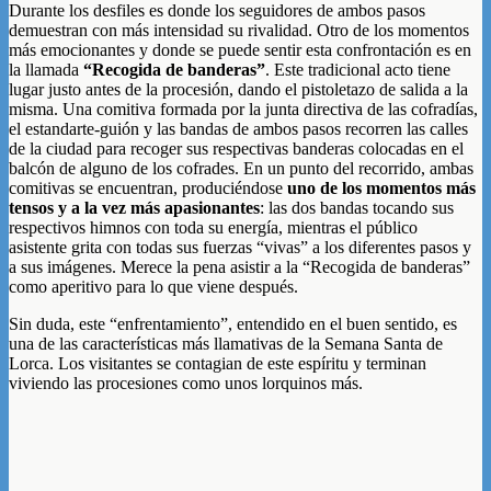
Durante los desfiles es donde los seguidores de ambos pasos
demuestran con más intensidad su rivalidad. Otro de los momentos
más emocionantes y donde se puede sentir esta confrontación es en
la llamada
“Recogida de banderas”
. Este tradicional acto tiene
lugar justo antes de la procesión, dando el pistoletazo de salida a la
misma. Una comitiva formada por la junta directiva de las cofradías,
el estandarte-guión y las bandas de ambos pasos recorren las calles
de la ciudad para recoger sus respectivas banderas colocadas en el
balcón de alguno de los cofrades. En un punto del recorrido, ambas
comitivas se encuentran, produciéndose
uno de los momentos más
tensos y a la vez más apasionantes
: las dos bandas tocando sus
respectivos himnos con toda su energía, mientras el público
asistente grita con todas sus fuerzas “vivas” a los diferentes pasos y
a sus imágenes. Merece la pena asistir a la “Recogida de banderas”
como aperitivo para lo que viene después.
Sin duda, este “enfrentamiento”, entendido en el buen sentido, es
una de las características más llamativas de la Semana Santa de
Lorca. Los visitantes se contagian de este espíritu y terminan
viviendo las procesiones como unos lorquinos más.