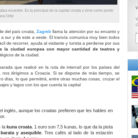
V
atua ecuestre. Es la principal de la capital croata y sirve como punto
ana Ortiz
V
¡
e del país croata,
Zagreb
llama la atención por su encanto y
te a sur y de este a oeste. El tranvía comunica muy bien todos
ácil de recorrer, ayuda al visitante y turista a perderse por sus
s la ciudad europea con mayor cantidad de teatros y
égicos de la ciudad.
arada que realicé en la ruta de interraíl por los países del
, nos dirigimos a Croacia. Si se dispone de más tiempo, se
o días, lo que permitirá, entre otras muchas cosas, cruzar el
sajes y lagos con los que cuenta la capital
el inglés, aunque los croatas prefieren que les hables en
or.
s la
kuna croata
. 1 euro son 7,5 kunas, lo que da la pista
 barata y asequible
. Tres cafés al lado de la estación