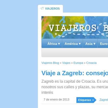
VIAJEROS
África ▾
América ▾
Asia ▾
Euro
Viajeros Blog
»
Viajes
»
Europa
»
Croacia
Viaje a Zagreb: conse
Zagreb es la capital de Croacia. Es una
nosotros sus calles y plazas, su merca
interés
7 de enero de 2013
Zagre
Etiquetas