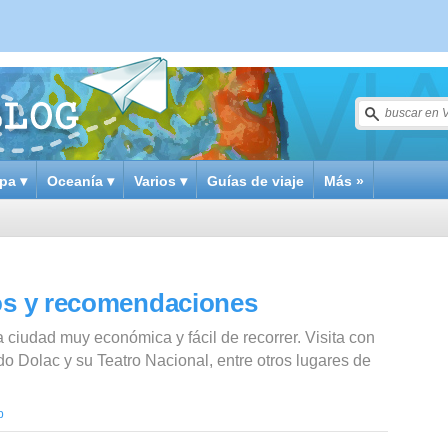
pa ▾
Oceanía ▾
Varios ▾
Guías de viaje
Más »
jos y recomendaciones
 ciudad muy económica y fácil de recorrer. Visita con
do Dolac y su Teatro Nacional, entre otros lugares de
b