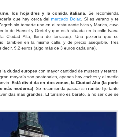
arne, los hojaldres y la comida italiana
. Se recomienda
adería que hay cerca del
mercado Dolac
. Si es verano y te
agreb sin tomarte uno en el restaurante Ivica y Marica, cuyo
uento de Hansel y Gretel y que está situada en la calle Ivana
la Ciudad Alta, llena de terrazas). Una pizzería que se
io, también en la misma calle, y de precio asequible. Tres
decir, 9,2 euros (algo más de 3 euros cada una).
s la ciudad europea con mayor cantidad de museos y teatros.
a gran mayoría son peatonales, apenas hay coches y el medio
ranvía.
Está dividida en dos zonas, la Ciudad Alta (la parte
rte más moderna)
. Se recomienda pasear sin rumbo fijo tanto
avenidas más grandes. El turismo es barato, a no ser que se