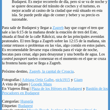
Budapest. Es mejor recorrerlo de día, pero si se va de noche y
se quiere descansar del tránsito de coches y el turismo, es
mejor acudir al casino de la ciudad que está situado en esta
isla. Se puede pedir algo de comer y beber y su precio es
razonable.
Para salir de Budapest y llegar a
Zagreb
hay que coger el tren que
sale a las 6:15 de la mañana desde la estación de tren del Este,
situada al final de la calle Rákóczi, una de las principales avenidas
peatonales. El tren llega a Zagreb sobre las 12:15 de la mañana, sin
contar retrasos o problemas en las vías, algo común en estos países.
Es recomendable llevarse ropa cómoda para el viaje de noche,
bocatas para cenar, algo para desayunar y una botella de agua. Los
control passport
suelen comenzar en el momento en el que se cruza
la frontera hasta que se llega a Zagreb.
Próximo destino,
Zagreb, la capital de Croacia
.
Fotografías |
Adriana Ortiz Galbe
,
nick1915
y
Giam
A vista de pájaro |
Google Maps
En Viajeros Blog |
Plaza de los Héroes en Budapest
y
Bastión de los
Pescadores en Budapest
Categorías:
Hungría
Etiquetas:
Budapest