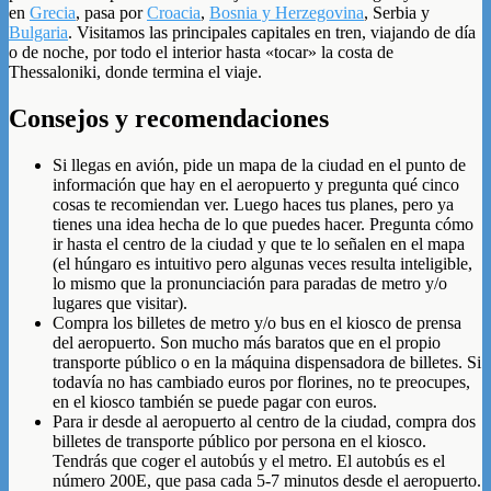
en
Grecia
, pasa por
Croacia
,
Bosnia y Herzegovina
, Serbia y
Bulgaria
. Visitamos las principales capitales en tren, viajando de día
o de noche, por todo el interior hasta «tocar» la costa de
Thessaloniki, donde termina el viaje.
Consejos y recomendaciones
Si llegas en avión, pide un mapa de la ciudad en el punto de
información que hay en el aeropuerto y pregunta qué cinco
cosas te recomiendan ver. Luego haces tus planes, pero ya
tienes una idea hecha de lo que puedes hacer. Pregunta cómo
ir hasta el centro de la ciudad y que te lo señalen en el mapa
(el húngaro es intuitivo pero algunas veces resulta inteligible,
lo mismo que la pronunciación para paradas de metro y/o
lugares que visitar).
Compra los billetes de metro y/o bus en el kiosco de prensa
del aeropuerto. Son mucho más baratos que en el propio
transporte público o en la máquina dispensadora de billetes. Si
todavía no has cambiado euros por florines, no te preocupes,
en el kiosco también se puede pagar con euros.
Para ir desde al aeropuerto al centro de la ciudad, compra dos
billetes de transporte público por persona en el kiosco.
Tendrás que coger el autobús y el metro. El autobús es el
número 200E, que pasa cada 5-7 minutos desde el aeropuerto.