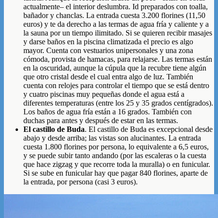
actualmente– el interior deslumbra. Id preparados con toalla,
bañador y chanclas. La entrada cuesta 3.200 florines (11,50
euros) y te da derecho a las termas de agua fría y caliente y a
la sauna por un tiempo ilimitado. Si se quieren recibir masajes
y darse baños en la piscina climatizada el precio es algo
mayor. Cuenta con vestuarios unipersonales y una zona
cómoda, provista de hamacas, para relajarse. Las termas están
en la oscuridad, aunque la cúpula que la recubre tiene algún
que otro cristal desde el cual entra algo de luz. También
cuenta con relojes para controlar el tiempo que se está dentro
y cuatro piscinas muy pequeñas donde el agua está a
diferentes temperaturas (entre los 25 y 35 grados centígrados).
Los baños de agua fría están a 16 grados. También con
duchas para antes y después de estar en las termas.
El castillo de Buda
. El castillo de Buda es excepcional desde
abajo y desde arriba; las vistas son alucinantes. La entrada
cuesta 1.800 florines por persona, lo equivalente a 6,5 euros,
y se puede subir tanto andando (por las escaleras o la cuesta
que hace zigzag y que recorre toda la muralla) o en funicular.
Si se sube en funicular hay que pagar 840 florines, aparte de
la entrada, por persona (casi 3 euros).