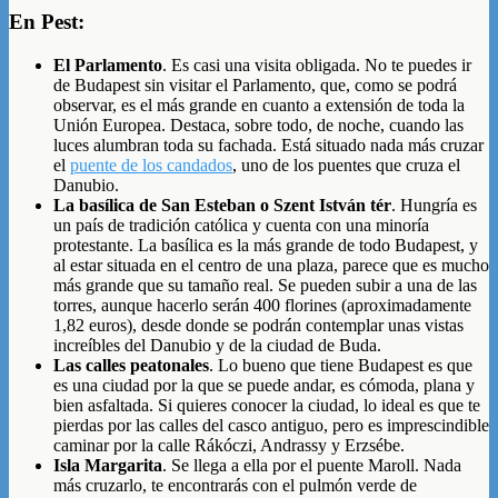
En Pest:
El Parlamento
. Es casi una visita obligada. No te puedes ir
de Budapest sin visitar el Parlamento, que, como se podrá
observar, es el más grande en cuanto a extensión de toda la
Unión Europea. Destaca, sobre todo, de noche, cuando las
luces alumbran toda su fachada. Está situado nada más cruzar
el
puente de los candados
, uno de los puentes que cruza el
Danubio.
La basílica de San Esteban o Szent István tér
. Hungría es
un país de tradición católica y cuenta con una minoría
protestante. La basílica es la más grande de todo Budapest, y
al estar situada en el centro de una plaza, parece que es mucho
más grande que su tamaño real. Se pueden subir a una de las
torres, aunque hacerlo serán 400 florines (aproximadamente
1,82 euros), desde donde se podrán contemplar unas vistas
increíbles del Danubio y de la ciudad de Buda.
Las calles peatonales
. Lo bueno que tiene Budapest es que
es una ciudad por la que se puede andar, es cómoda, plana y
bien asfaltada. Si quieres conocer la ciudad, lo ideal es que te
pierdas por las calles del casco antiguo, pero es imprescindible
caminar por la calle Rákóczi, Andrassy y Erzsébe.
Isla Margarita
. Se llega a ella por el puente Maroll. Nada
más cruzarlo, te encontrarás con el pulmón verde de