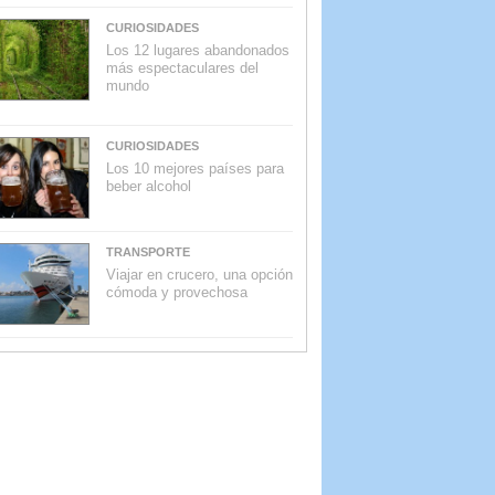
CURIOSIDADES
Los 12 lugares abandonados
más espectaculares del
mundo
CURIOSIDADES
Los 10 mejores países para
beber alcohol
TRANSPORTE
Viajar en crucero, una opción
cómoda y provechosa