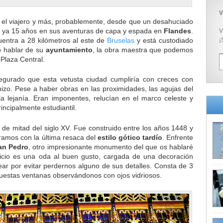
V
r el viajero y más, probablemente, desde que un desahuciado
 ya 15 años en sus aventuras de capa y espada en
Flandes
.
V
uentra a 28 kilómetros al este de
Bruselas
y está custodiado
¡
o hablar de su
ayuntamiento
, la obra maestra que podemos
 Plaza Central.
gurado que esta vetusta ciudad cumpliría con creces con
 hizo. Pese a haber obras en las proximidades, las agujas del
a lejanía. Eran imponentes, relucían en el marco celeste y
incipalmente estudiantil.
de mitad del siglo XV. Fue construido entre los años 1448 y
ramos con la última resaca del
estilo gótico tardío
. Enfrente
San Pedro
, otro impresionante monumento del que os hablaré
ficio es una oda al buen gusto, cargada de una decoración
ear por evitar perdernos alguno de sus detalles. Consta de 3
uestas ventanas observándonos con ojos vidriosos.