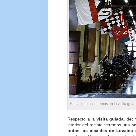
Hall al que accedemos en la visita gui
Respecto a la
visita guiada
, deci
interior del recinto veremos una
co
todos los alcaldes de Lovaina
d