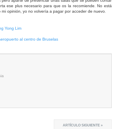
a pero aparte de presenciar unas salas que se pueden contar
rta ese plus necesario para que os la recomiende. No está
go mi opinión, yo no volvería a pagar por acceder de nuevo.
ng Yong Lim
aeropuerto al centro de Bruselas
sia
ARTÍCULO SIGUIENTE »