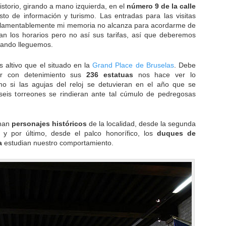
istorio, girando a mano izquierda, en el
número 9 de la calle
sto de información y turismo. Las entradas para las visitas
 lamentablemente mi memoria no alcanza para acordarme de
an los horarios pero no así sus tarifas, así que deberemos
cuando lleguemos.
 altivo que el situado en la
Grand Place de Bruselas
. Debe
var con detenimiento sus
236 estatuas
nos hace ver lo
mo si las agujas del reloj se detuvieran en el año que se
seis torreones se rindieran ante tal cúmulo de pedregosas
inan
personajes históricos
de la localidad, desde la segunda
y por último, desde el palco honorífico, los
duques de
a
estudian nuestro comportamiento.