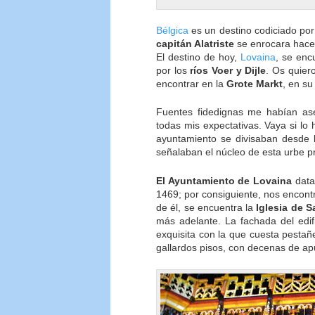
Bélgica
es un destino codiciado po
capitán Alatriste
se enrocara hace
El destino de hoy,
Lovaina
, se enc
por los
ríos Voer y Dijle
. Os quier
encontrar en la
Grote Markt
, en su
Fuentes fidedignas me habían ase
todas mis expectativas. Vaya si lo
ayuntamiento se divisaban desde l
señalaban el núcleo de esta urbe pr
El Ayuntamiento de Lovaina
data 
1469; por consiguiente, nos encont
de él, se encuentra la
Iglesia de 
más adelante. La fachada del edi
exquisita con la que cuesta pestañ
gallardos pisos, con decenas de ap