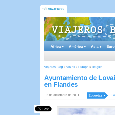
VIAJEROS
África ▾
América ▾
Asia ▾
Euro
Viajeros Blog
»
Viajes
»
Europa
»
Bélgica
Ayuntamiento de Lovain
en Flandes
2 de diciembre de 2011
Lo
Etiquetas