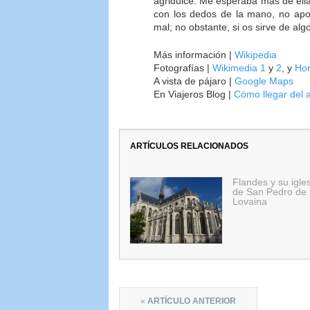
agridulce. Me esperaba más de ell
con los dedos de la mano, no apo
mal; no obstante, si os sirve de al
Más información |
Wikipedia
Fotografías |
Wikimedia 1
y
2
, y
Ho
A vista de pájaro |
Google Maps
En Viajeros Blog |
Cómo llegar del 
ARTÍCULOS RELACIONADOS
Flandes y su igle
de San Pedro de
Lovaina
«
ARTÍCULO ANTERIOR