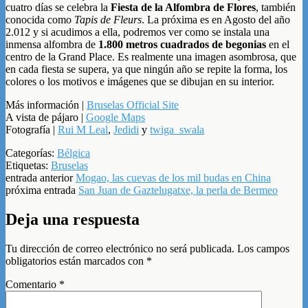
cuatro días se celebra la
Fiesta de la Alfombra de Flores
, también
conocida como
Tapis de Fleurs
. La próxima es en Agosto del año
2.012 y si acudimos a ella, podremos ver como se instala una
inmensa alfombra de
1.800 metros cuadrados de begonias
en el
centro de la Grand Place. Es realmente una imagen asombrosa, que
en cada fiesta se supera, ya que ningún año se repite la forma, los
colores o los motivos e imágenes que se dibujan en su interior.
Más información |
Bruselas Official Site
A vista de pájaro |
Google Maps
Fotografía |
Rui M Leal
,
Jedidi
y
twiga_swala
Categorías:
Bélgica
Etiquetas:
Bruselas
entrada anterior
Mogao, las cuevas de los mil budas en China
próxima entrada
San Juan de Gaztelugatxe, la perla de Bermeo
Deja una respuesta
Tu dirección de correo electrónico no será publicada.
Los campos
obligatorios están marcados con
*
Comentario
*