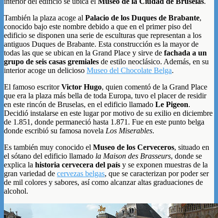
interior del edificio se ubica el
Museo de la Ciudad de Bruselas
.
También la plaza acoge al
Palacio de los Duques de Brabante
,
conocido bajo este nombre debido a que en el primer piso del
edificio se disponen una serie de esculturas que representan a los
antiguos Duques de Brabante. Esta construcción es la mayor de
todas las que se ubican en la Grand Place y sirve de
fachada a un
grupo de seis casas gremiales
de estilo neoclásico. Además, en su
interior acoge un delicioso
Museo del Chocolate Belga
.
El famoso escritor
Victor Hugo
, quien comentó de la Grand Place
que era la plaza más bella de toda Europa, tuvo el placer de residir
en este rincón de Bruselas, en el edificio llamado
Le Pigeon
.
Decidió instalarse en este lugar por motivo de su exilio en diciembre
de 1.851, donde permaneció hasta 1.871. Fue en este punto belga
donde escribió su famosa novela
Los Miserables
.
Es también muy conocido el
Museo de los Cerveceros
, situado en
el sótano del edificio llamado
la Maison des Brasseurs
, donde se
explica la
historia cervecera del país
y se exponen muestras de la
gran variedad de
cervezas belgas
, que se caracterizan por poder ser
de mil colores y sabores, así como alcanzar altas graduaciones de
alcohol.