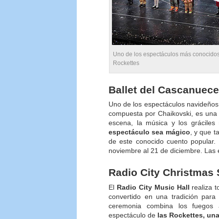
Uno de los espectáculos más conocidos 
Rockettes
Ballet del Cascanuec
Uno de los espectáculos navideño
compuesta por Chaikovski, es una 
escena, la música y los grácile
espectáculo sea mágico
, y que 
de este conocido cuento popular. 
noviembre al 21 de diciembre. Las 
Radio City Christmas 
El
Radio City Music Hall
realiza t
convertido en una tradición para
ceremonia combina los fuegos a
espectáculo de
las Rockettes, un