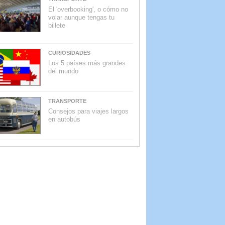
El 'overbooking', o cómo no
volar aunque tengas tu
billete
CURIOSIDADES
Los 5 países más grandes
del mundo
TRANSPORTE
Consejos para viajes largos
en autobús