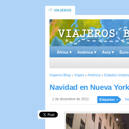
VIAJEROS
África ▾
América ▾
Asia ▾
Euro
Viajeros Blog
»
Viajes
»
América
»
Estados Unidos
Navidad en Nueva Yor
1 de diciembre de 2011
Na
Etiquetas