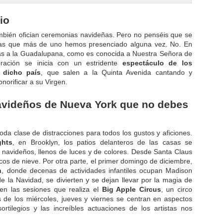
io
bién ofician ceremonias navideñas. Pero no penséis que se
ridas que más de uno hemos presenciado alguna vez. No. En
idas a la Guadalupana, como es conocida a Nuestra Señora de
bración se inicia con un estridente
espectáculo de los
 dicho país
, que salen a la Quinta Avenida cantando y
onorificar a su Virgen.
avideños de Nueva York que no debes
da clase de distracciones para todos los gustos y aficiones.
ghts
, en Brooklyn, los patios delanteros de las casas se
navideños, llenos de luces y de colores. Desde Santa Claus
cos de nieve. Por otra parte, el primer domingo de diciembre,
n
, donde decenas de actividades infantiles ocupan Madison
e la Navidad, se divierten y se dejan llevar por la magia de
 en las sesiones que realiza el
Big Apple Circus
, un circo
 de los miércoles, jueves y viernes se centran en aspectos
ortilegios y las increíbles actuaciones de los artistas nos