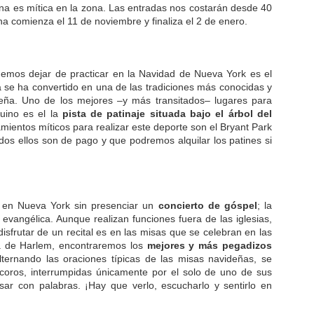
a es mítica en la zona. Las entradas nos costarán desde 40
a comienza el 11 de noviembre y finaliza el 2 de enero.
emos dejar de practicar en la Navidad de Nueva York es el
ca se ha convertido en una de las tradiciones más conocidas y
deña. Uno de los mejores –y más transitados– lugares para
quino es el la
pista de patinaje situada bajo el árbol del
mientos míticos para realizar este deporte son el Bryant Park
dos ellos son de pago y que podremos alquilar los patines si
en Nueva York sin presenciar un
concierto de góspel
; la
 evangélica. Aunque realizan funciones fuera de las iglesias,
isfrutar de un recital es en las misas que se celebran en las
na de Harlem, encontraremos los
mejores y más pegadizos
Alternando las oraciones típicas de las misas navideñas, se
coros, interrumpidas únicamente por el solo de uno de sus
r con palabras. ¡Hay que verlo, escucharlo y sentirlo en