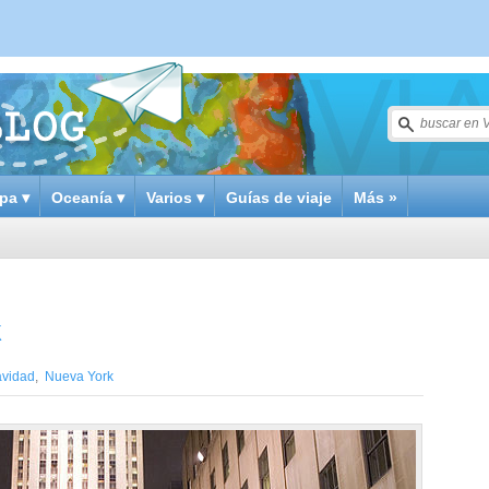
pa ▾
Oceanía ▾
Varios ▾
Guías de viaje
Más »
k
vidad
,
Nueva York