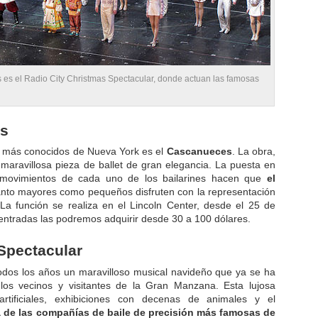
es el Radio City Christmas Spectacular, donde actuan las famosas
es
s más conocidos de Nueva York es el
Cascanueces
. La obra,
maravillosa pieza de ballet de gran elegancia. La puesta en
s movimientos de cada uno de los bailarines hacen que
el
tanto mayores como pequeños disfruten con la representación
La función se realiza en el Lincoln Center, desde el 25 de
entradas las podremos adquirir desde 30 a 100 dólares.
Spectacular
odos los años un maravilloso musical navideño que ya se ha
 los vecinos y visitantes de la Gran Manzana. Esta lujosa
rtificiales, exhibiciones con decenas de animales y el
a de las compañías de baile de precisión más famosas de