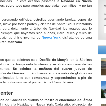
onocidas. En esta ocasión pasamos la
Navidad en Nueva
eros; sobre todo para aquellos que viajan con niños –y no tan
V
V
¡
 coronando edificios, estrellas adornando farolas, copos de
s, nieve por todas partes y cientos de Santa Claus intentando
s para dejar junto al árbol de Navidad los regalos que le
 siempre que hayamos sido buenos, claro. Miles y miles de
 ajenas al frío invernal de
Nueva York
, disfrutando de
una
 Gran Manzana
.
ños que se celebran es el
Desfile de Macy’s
, en la Séptima
dad que ha traspasado fronteras y se alza como una de las
 mundo.
Se celebra la mañana del cuarto jueves de
ción de Gracias
. En él observaremos a miles de globos con
 animados junto con
comparsas y espectáculos a pie de
donde podremos ver al primer Santa Claus del año.
Center
ción de Gracias es cuando se realiza el
encendido del árbol
l inicio a la Navidad en Nueva York. Cada año, el director de