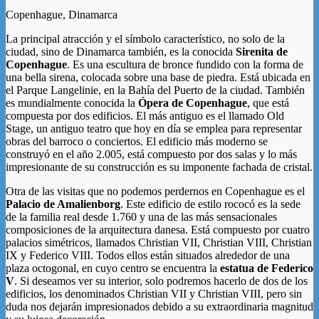
Copenhague, Dinamarca
La principal atracción y el símbolo característico, no solo de la
ciudad, sino de Dinamarca también, es la conocida
Sirenita de
Copenhague
. Es una escultura de bronce fundido con la forma de
una bella sirena, colocada sobre una base de piedra. Está ubicada en
el Parque Langelinie, en la Bahía del Puerto de la ciudad. También
es mundialmente conocida la
Ópera de Copenhague
, que está
compuesta por
dos edificios. El más antiguo es el llamado Old
Stage, un antiguo teatro que hoy en día se emplea para representar
obras del barroco o conciertos. El edificio más moderno se
construyó en el año 2.005, está compuesto por dos salas y lo más
impresionante de su construcción es su imponente fachada de cristal.
Otra de las visitas que no podemos perdernos en Copenhague es el
Palacio de Amalienborg
. Este edificio de estilo rococó es la sede
de la familia real desde 1.760 y una de las más sensacionales
composiciones de la arquitectura danesa. Está compuesto por cuatro
palacios simétricos, llamados Christian VII, Christian VIII, Christian
IX y Federico VIII. Todos ellos están situados alrededor de una
plaza octogonal, en cuyo centro se encuentra la
estatua de Federico
V
. Si deseamos ver su interior, solo podremos hacerlo de dos de los
edificios, los denominados Christian VII y Christian VIII, pero sin
duda nos dejarán impresionados debido a su extraordinaria magnitud