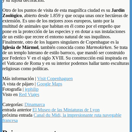
y su lujosa decoración.
Otro de los puntos de visita de esta magnífica ciudad es su
Jardín
Zoológico
, abierto desde 1.859 y que ocupa unas once hectáreas de
extensión. Es uno de los mejores zoos europeos, tanto por la
multitud de animales que habitan en él como por el empeño que
pone en la protección de las especies y en dotar a sus instalaciones
de un estilo que recree el entorno natural de sus inquilinos.
Finalmente, otro de los lugares singulares de Copenhague es la
Iglesia de Mármol
, también conocida como
Marmokirken
. Se trata
de un templo luterano de estilo barroco, que mandó ser construido
por Federico V en el siglo XVIII. Su construcción está inspirada en
el Vaticano de Roma y en su interior podemos hallar tanto esculturas
religiosas como políticas.
Más información |
Visit Copenhaguen
A vista de pájaro |
Google Maps
Fotografía |
jephilip
Visto en
Red Viajes
Categorías:
Dinamarca
entrada anterior
El Museo de las Miniaturas de Lyon
próxima entrada
Canal du Midi, la impresionante ruta navegable
francesa