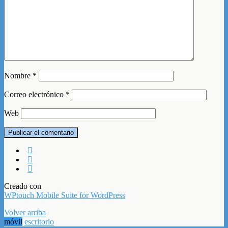
Nombre
*
Correo electrónico
*
Web
Creado con
WPtouch Mobile Suite for WordPress
Volver arriba
móvil
escritorio