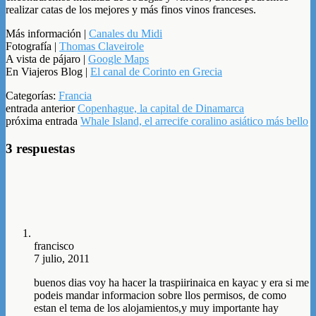
realizar catas de los mejores y más finos vinos franceses.
Más información |
Canales du Midi
Fotografía |
Thomas Claveirole
A vista de pájaro |
Google Maps
En Viajeros Blog |
El canal de Corinto en Grecia
Categorías:
Francia
entrada anterior
Copenhague, la capital de Dinamarca
próxima entrada
Whale Island, el arrecife coralino asiático más bello
3 respuestas
francisco
7 julio, 2011
buenos dias voy ha hacer la traspiirinaica en kayac y era si me
podeis mandar informacion sobre llos permisos, de como
estan el tema de los alojamientos,y muy importante hay