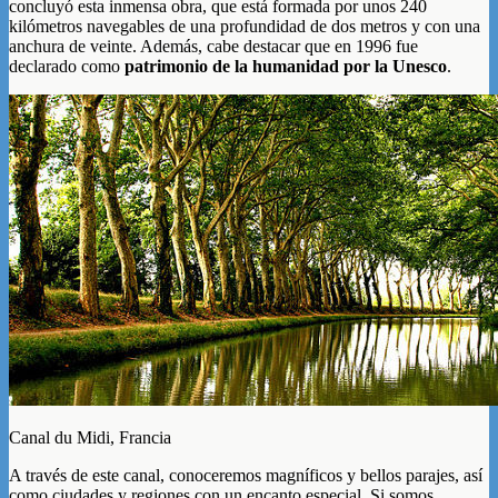
concluyó esta inmensa obra, que está formada por unos 240
kilómetros navegables de una profundidad de dos metros y con una
anchura de veinte. Además, cabe destacar que en 1996 fue
declarado como
patrimonio de la humanidad por la Unesco
.
Canal du Midi, Francia
A través de este canal, conoceremos magníficos y bellos parajes, así
como ciudades y regiones con un encanto especial. Si somos