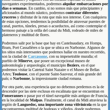
navegantes experimentados, podremos
alquilar embarcaciones por
días o semanas
. En cambio, si no somos más que principiantes y
aficionados al mundo náutico, podremos
contratar diferentes
cruceros
y disfrutar de la ruta que más nos interese. Con cualquiera
de estas opciones, tendremos la posibilidad de
atravesar puentes de
canal, puertos, túneles, presas o acueductos, así como contemplar el
hermoso paisaje a la orilla del canal du Midi, rodeado de miles de
plateneros y multitud de flores.
Podremos salir por la base que hay en Castelnaudary, en Homps,
Bram, Port Cassafières o la que se ubica en Narbonne. Algunos de
los sitios más interesantes que podemos hallar en nuestro recorrido,
son la ciudad de
Carcassone
, con su impenetrable muralla; el
pueblo de
Minerve
, que posee un excepcional museo de
paleontología y arqueología; el municipio
Beziers
, en el que
podremos visitar la Catetral Saint Nazaire o el Museo de Bellas
Artes;
Toulouse
, con el puente Saint-Sauveur, el más grande del
país; o
Narbonne
, la impresionante ciudad romana.
Por otra parte, una experiencia que no debemos perdernos es la de
descender por las siete esclusas en escalinata que se encuentran en
Fonserannes
o pasar por el túnel navegable más antiguo de Francia,
en la localidad de
Malpas
. Finalmente, el canal du Midi atraviesa la
región de
Languedoc, una importante zona vitivinícola
en la que
encontraremos multitud de bodegas y viñedos, donde podremos