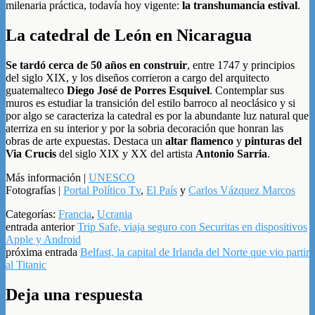
milenaria práctica, todavía hoy vigente:
la transhumancia estival
.
La catedral de León en Nicaragua
Se tardó cerca de 50 años en construir
, entre 1747 y principios
del siglo XIX, y los diseños corrieron a cargo del arquitecto
guatemalteco
Diego José de Porres Esquivel
. Contemplar sus
muros es estudiar la transición del estilo barroco al neoclásico y si
por algo se caracteriza la catedral es por la abundante luz natural que
aterriza en su interior y por la sobria decoración que honran las
obras de arte expuestas. Destaca un
altar flamenco
y
pinturas del
Via Crucis
del siglo XIX y XX del artista
Antonio Sarria
.
Más información |
UNESCO
Fotografías |
Portal Político Tv
,
El País
y
Carlos Vázquez Marcos
Categorías:
Francia
,
Ucrania
entrada anterior
Trip Safe, viaja seguro con Securitas en dispositivos
Apple y Android
próxima entrada
Belfast, la capital de Irlanda del Norte que vio partir
al Titanic
Deja una respuesta