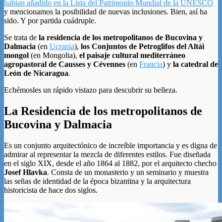
habían añadido en la Lista del Patrimonio Mundial de la UNESCO
y mencionamos la posibilidad de nuevas inclusiones. Bien, así ha
sido. Y por partida cuádruple.
Se trata de
la residencia de los metropolitanos de Bucovina y
Dalmacia
(en
Ucrania
),
los Conjuntos de Petroglifos del Altái
mongol
(en Mongolia),
el paisaje cultural mediterráneo
agropastoral de Causses y Cévennes
(en
Francia
) y
la catedral de
León de Nicaragua
.
Echémosles un rápido vistazo para descubrir su belleza.
La Residencia de los metropolitanos de
Bucovina y Dalmacia
Es un conjunto arquitectónico de increíble importancia y es digna de
admirar al representar la mezcla de diferentes estilos. Fue diseñada
en el siglo XIX, desde el año 1864 al 1882, por el arquitecto checho
Josef Hlavka
. Consta de un monasterio y un seminario y muestra
las señas de identidad de la época bizantina y la arquitectura
historicista de hace dos siglos.