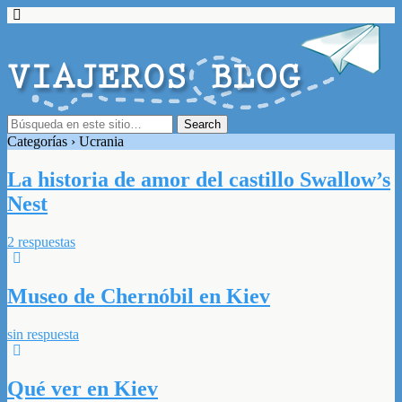
Categorías ›
Ucrania
La historia de amor del castillo Swallow’s
Nest
2 respuestas
Museo de Chernóbil en Kiev
sin respuesta
Qué ver en Kiev