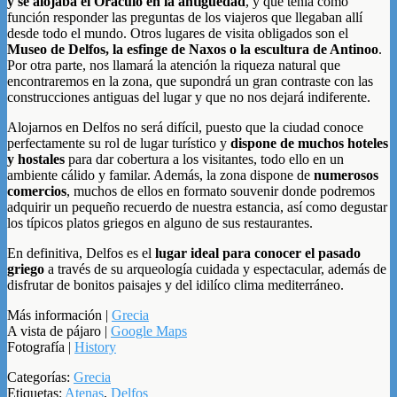
y se alojaba el Oráculo en la antiguedad
, y que tenía como
función responder las preguntas de los viajeros que llegaban allí
desde todo el mundo. Otros lugares de visita obligados son el
Museo de Delfos, la esfinge de Naxos o la escultura de Antinoo
.
Por otra parte, nos llamará la atención la riqueza natural que
encontraremos en la zona, que supondrá un gran contraste con las
construcciones antiguas del lugar y que no nos dejará indiferente.
Alojarnos en Delfos no será difícil, puesto que la ciudad conoce
perfectamente su rol de lugar turístico y
dispone de muchos hoteles
y hostales
para dar cobertura a los visitantes, todo ello en un
ambiente cálido y familar. Además, la zona dispone de
numerosos
comercios
, muchos de ellos en formato souvenir donde podremos
adquirir un pequeño recuerdo de nuestra estancia, así como degustar
los típicos platos griegos en alguno de sus restaurantes.
En definitiva, Delfos es el
lugar ideal para conocer el pasado
griego
a través de su arqueología cuidada y espectacular, además de
disfrutar de bonitos paisajes y del idilíco clima mediterráneo.
Más información |
Grecia
A vista de pájaro |
Google Maps
Fotografía |
History
Categorías:
Grecia
Etiquetas:
Atenas
,
Delfos