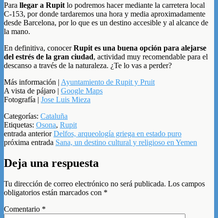
Para
llegar a Rupit
lo podremos hacer mediante la carretera local
C-153, por donde tardaremos una hora y media aproximadamente
desde Barcelona, por lo que es un destino accesible y al alcance de
la mano.
En definitiva, conocer
Rupit es una buena opción para alejarse
del estrés de la gran ciudad
, actividad muy recomendable para el
descanso a través de la naturaleza. ¿Te lo vas a perder?
Más información |
Ayuntamiento de Rupit y Pruit
A vista de pájaro |
Google Maps
Fotografía |
Jose Luis Mieza
Categorías:
Cataluña
Etiquetas:
Osona
,
Rupit
entrada anterior
Delfos, arqueología griega en estado puro
próxima entrada
Sana, un destino cultural y religioso en Yemen
Deja una respuesta
Tu dirección de correo electrónico no será publicada.
Los campos
obligatorios están marcados con
*
Comentario
*