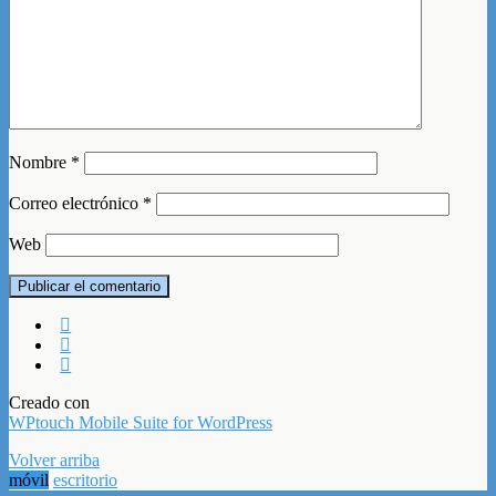
Nombre
*
Correo electrónico
*
Web
Creado con
WPtouch Mobile Suite for WordPress
Volver arriba
móvil
escritorio