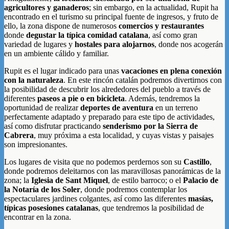
agricultores y ganaderos
; sin embargo, en la actualidad, Rupit ha
encontrado en el turismo su principal fuente de ingresos, y fruto de
ello, la zona dispone de numerosos
comercios y restaurantes
donde
degustar la típica comidad catalana
, así como gran
variedad de lugares y
hostales para alojarnos
, donde nos acogerán
en un ambiente cálido y familiar.
Rupit es el lugar indicado para unas
vacaciones en plena conexión
con la naturaleza
. En este rincón catalán podremos divertirnos con
la posibilidad de descubrir los alrededores del pueblo a través de
diferentes
paseos a pie o en bicicleta
. Además, tendremos la
oportunidad de realizar
deportes de aventura
en un terreno
perfectamente adaptado y preparado para este tipo de actividades,
así como disfrutar practicando
senderismo por la Sierra de
Cabrera
, muy próxima a esta localidad, y cuyas vistas y paisajes
son impresionantes.
Los lugares de visita que no podemos perdernos son su
Castillo
,
donde podremos deleitarnos con las maravillosas panorámicas de la
zona; la
Iglesia de Sant Miquel
, de estilo barroco; o el
Palacio de
la Notaría de los Soler
, donde podremos contemplar los
espectaculares jardines colgantes, así como las diferentes
masías,
típicas posesiones catalanas
, que tendremos la posibilidad de
encontrar en la zona.