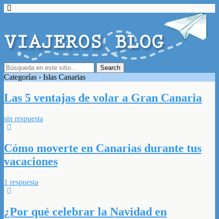
Categorías ›
Islas Canarias
Las 5 ventajas de volar a Gran Canaria
sin respuesta
Cómo moverte en Canarias durante tus
vacaciones
1 respuesta
¿Por qué celebrar la Navidad en