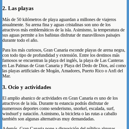
2. Las playas
Más de 50 kilómetros de playa aguardan a millones de viajeros
anualmente. Su arena fina y aguas cristalinas son uno de los
atractivos más emblemáticos de la isla. Asimismo, la temperatura de
sus aguas permite a los bañistas disfrutar de maravillosos paisajes
durante todo el año.
Para los más curiosos, Gran Canaria esconde playas de arena negra,
con todo tipo de profundidad y extensión. Entre los destinos más
famosos se encuentran la playa del inglés, la playa de Las Canteras
en Las Palmas de Gran Canaria y Playa del Dedo de Dios, así como
las playas artificiales de Mogán, Amadores, Puerto Rico o Anfi del
Mar.
3. Ocio y actividades
El amplio abanico de actividades en Gran Canaria es uno de los
atractivos de la isla. Durante tu estancia podrás disfrutar de
numerosos deportes como senderismo, snorkel, escalada, surf,
windsurf y natación. Asimismo, la bicicleta o las rutas a caballo
también son algunas alternativas muy demandadas.
Además, Gran Canaria pone a disposición del público algunas