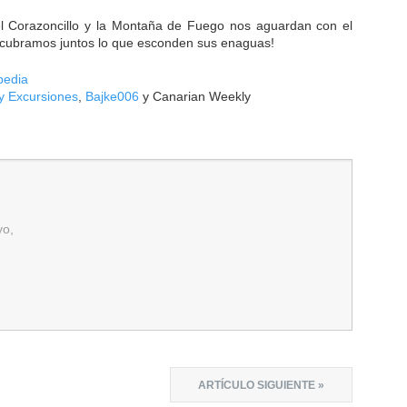
l Corazoncillo y la Montaña de Fuego nos aguardan con el
scubramos juntos lo que esconden sus enaguas!
pedia
y Excursiones
,
Bajke006
y Canarian Weekly
yo,
ARTÍCULO SIGUIENTE »