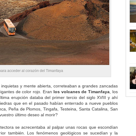
para acceder al corazón del Timanfaya
s inquietas y mente abierta, correteaban a grandes zancadas
igantes de color rojo. Eran
los volcanes de Timanfaya
, los
ltima erupción databa del primer tercio del siglo XVIII y ahí
piedras que en el pasado habían enterrado a nueve pueblos
ca, Peña de Plomos, Tingafa, Testeina, Santa Catalina, San
uestro último deseo al morir?
rotectora se acrecentaba al palpar unas rocas que escondían
erior también. Los fenómenos geológicos se sucedían y la