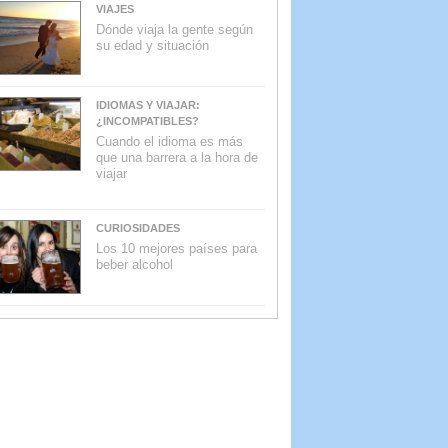
VIAJES
Dónde viaja la gente según
su edad y situación
IDIOMAS Y VIAJAR:
¿INCOMPATIBLES?
Cuando el idioma es más
que una barrera a la hora de
viajar
CURIOSIDADES
Los 10 mejores países para
beber alcohol