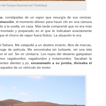
ser del Parque Nacional del Timanfaya
as
, constipadas de un vapor que resurgía de sus cenizas.
atracción
, el momento idóneo para hacer clic en una cámara
ado a la vuelta, en casa. Más tarde comprendí que no era más
vo montado y preparado en el que te indicaban exactamente
e el chorro de vapor fuera ficticio. La situación lo era.
 Sahara. Me catapultó a un destino incierto, libre de marcas,
isaje de película. Me encontraba sin turbante, sin una tela
con el sol. Sin mi cimitarra. Los reyes del desierto galopaban
unos vagabundos, vagabundos y trotamundos. Sacaban la
ientes dientes y yo,
encaramado a su joroba, divisaba el
traqueteo de un vehículo sin motor.