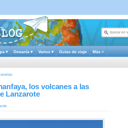
pa ▾
Oceanía ▾
Varios ▾
Guías de viaje
Más »
Canarias
anfaya, los volcanes a las
e Lanzarote
rote