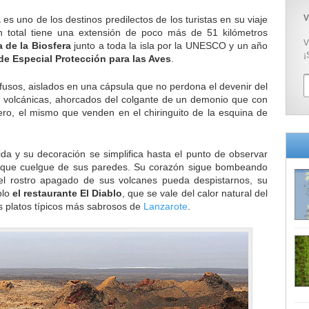
V
a
es uno de los destinos predilectos de los turistas en su viaje
n total tiene una extensión de poco más de 51 kilómetros
V
 de la Biosfera
junto a toda la isla por la UNESCO y un año
¡
de Especial Protección para las Aves
.
fusos, aislados en una cápsula que no perdona el devenir del
 volcánicas, ahorcados del colgante de un demonio que con
ajero, el mismo que venden en el chiringuito de la esquina de
rida y su decoración se simplifica hasta el punto de observar
 que cuelgue de sus paredes. Su corazón sigue bombeando
el rostro apagado de sus volcanes pueda despistarnos, su
plo
el restaurante El Diablo
, que se vale del calor natural del
los platos típicos más sabrosos de
Lanzarote
.