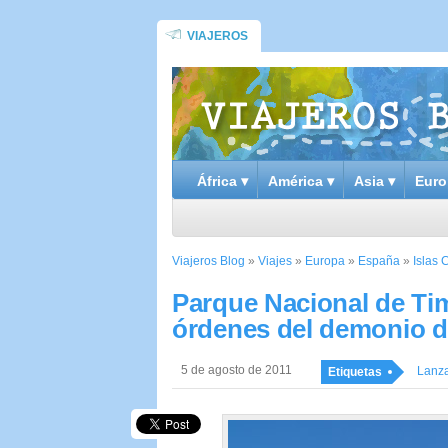
VIAJEROS
África ▾
América ▾
Asia ▾
Euro
Viajeros Blog
»
Viajes
»
Europa
»
España
»
Islas 
Parque Nacional de Tim
órdenes del demonio d
5 de agosto de 2011
Lanza
Etiquetas