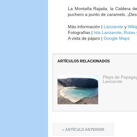
La Montaña Rajada, la Caldera de
puchero a punto de caramelo. ¡De
Más información |
Lanzarote
y
Wiki
Fotografías |
Isla Lanzarote
,
Rutas 
A vista de pájaro |
Google Maps
ARTÍCULOS RELACIONADOS
Playa de Papaga
Lanzarote
«
ARTÍCULO ANTERIOR