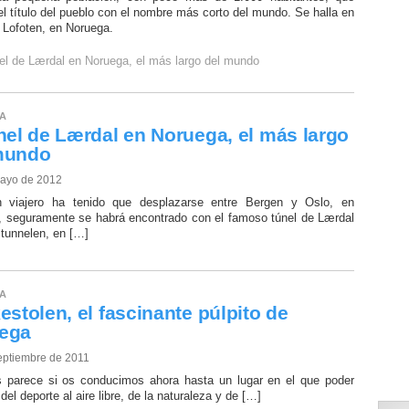
el título del pueblo con el nombre más corto del mundo. Se halla en
s Lofoten, en Noruega.
nel de Lærdal en Noruega, el más largo del mundo
A
únel de Lærdal en Noruega, el más largo
mundo
mayo de 2012
n viajero ha tenido que desplazarse entre Bergen y Oslo, en
, seguramente se habrá encontrado con el famoso túnel de Lærdal
tunnelen, en […]
A
estolen, el fascinante púlpito de
ega
septiembre de 2011
 parece si os conducimos ahora hasta un lugar en el que poder
 del deporte al aire libre, de la naturaleza y de […]