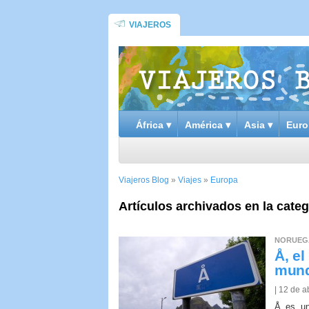
VIAJEROS
África ▾
América ▾
Asia ▾
Euro
Viajeros Blog
»
Viajes
»
Europa
Artículos archivados en la cate
NORUEG
Å, e
mun
| 12 de a
Å es un