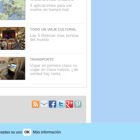
4 aplicaciones para ver
vuelos en tiempo real
TODO UN VIAJE CULTURAL
Las 5 librerías más bonitas
del mundo
TRANSPORTE
Viajar en primera clase vs.
viajar en clase turista, ¿de
verdad hay tanta …
aceptas su uso
OK
Más información