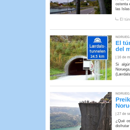
ostenta 
las Isla
El tú
NORUEG
El t
del 
| 16 de 
Si algú
Noruega
(Lærdals
NORUEG
Preik
Noru
| 27 de 
¿Qué os
disfrutar