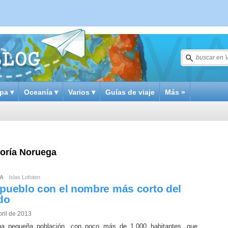
pa ▾
Oceanía ▾
Varios ▾
Guías de viaje
Más »
goría Noruega
A
Islas Lofoten
l pueblo con el nombre más corto del
do
bril de 2013
a pequeña población, con poco más de 1.000 habitantes, que