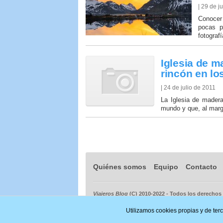
| 29 de j
Conocer
pocas p
fotograf
Iglesia de m
rincón en lo
| 24 de julio de 2011
La Iglesia de mader
mundo y que, al marge
Quiénes somos
Equipo
Contacto
Viajeros Blog
(C) 2010-2022 - Todos los derechos
Utilizamos cookies propias y de ter