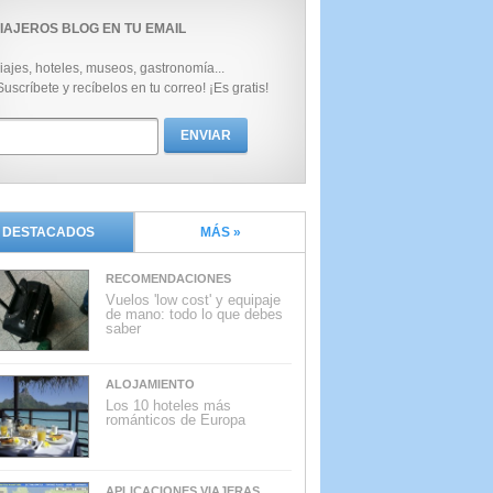
IAJEROS BLOG EN TU EMAIL
iajes, hoteles, museos, gastronomía...
Suscríbete y recíbelos en tu correo! ¡Es gratis!
DESTACADOS
MÁS »
RECOMENDACIONES
Vuelos 'low cost' y equipaje
de mano: todo lo que debes
saber
ALOJAMIENTO
Los 10 hoteles más
románticos de Europa
APLICACIONES VIAJERAS