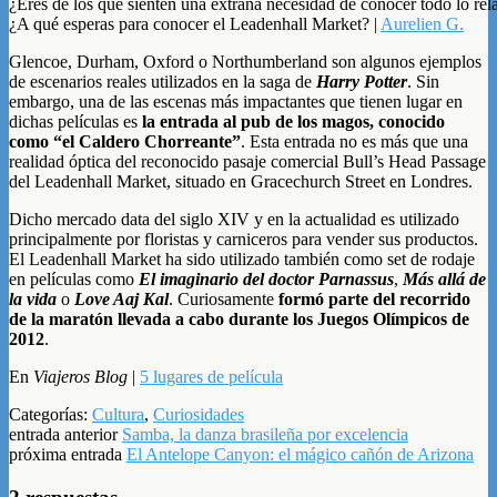
¿Eres de los que sienten una extraña necesidad de conocer todo lo re
¿A qué esperas para conocer el Leadenhall Market? |
Aurelien G.
Glencoe, Durham, Oxford o Northumberland son algunos ejemplos
de escenarios reales utilizados en la saga de
Harry Potter
. Sin
embargo, una de las escenas más impactantes que tienen lugar en
dichas películas es
la entrada al pub de los magos, conocido
como “el Caldero Chorreante”
. Esta entrada no es más que una
realidad óptica del reconocido pasaje comercial Bull’s Head Passage
del Leadenhall Market, situado en Gracechurch Street en Londres.
Dicho mercado data del siglo XIV y en la actualidad es utilizado
principalmente por floristas y carniceros para vender sus productos.
El Leadenhall Market ha sido utilizado también como set de rodaje
en películas como
El imaginario del doctor Parnassus
,
Más allá de
la vida
o
Love Aaj Kal
. Curiosamente
formó parte del recorrido
de la maratón llevada a cabo durante los Juegos Olímpicos de
2012
.
En
Viajeros Blog
|
5 lugares de película
Categorías:
Cultura
,
Curiosidades
entrada anterior
Samba, la danza brasileña por excelencia
próxima entrada
El Antelope Canyon: el mágico cañón de Arizona