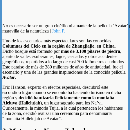
No es necesario ser un gran cinéfilo ni amante de la película ‘Avatar’
maravilla de la naturaleza |
John P.
Uno de los escenarios más espectaculares son las conocidas
Columnas del Cielo en la región de Zhangjiajie, en China
.
Dicho bosque está formado por
más de 3.100 pilares de piedra
,
aparte de valles exuberantes, lagos, cascadas y otros accidentes
geográficos, repartidos a lo largo de casi 700 kilómetros cuadrados.
Este paraíso de más de 380 millones de años de antigüedad, fue el
escenario y una de las grandes inspiraciones de la conocida película
Avatar
.
Eric Hanson, experto en efectos especiales, descubrió este
escondido lugar cuando se encontraba haciendo turismo en dicha
región y
decidió bautizarla ficticiamente como la montaña
Aleluya (Hallelujah)
, un lugar sagrado para los Na’vi.
Curiosamente, la minoría Tujia, a la cual pertenecen los habitantes
de la zona, decidió realizar una ceremonia para denominarla
“montaña Hallelujah de Avatar”.