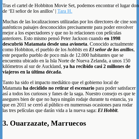
Tras el cartel de Hobbiton Movie Set, podemos encontrar el lugar don
de ‘El señor de los anillos’ |
Tara H.
Muchas de las localizaciones utilizadas por los directores de cine son
auténticos paisajes desconocidos precisamente para poder envolver
mejor a los espectadores y que no lo relacionen con películas
anteriores. Esto mismo pensó Peter Jackson cuando
en 1998
descubrió Matamata desde una avioneta
. Conocido actualmente
como Hobbiton, el pueblo de los
hobbits
en
El señor de los anillos
,
este pequeño pueblo de poco más de 12.000 habitantes que se
encuentra ubicado en la Isla Norte de Nueva Zelanda, a unos 150
kilómetros al sur de Auckland,
ya ha recibido casi 2 millones de
viajeros en la última década
.
Tanto ha sido el impacto mediático que el gobierno local de
Matamata
ha decidido no retirar el escenario
para poder satisfacer
así a todos los curiosos y fanes de la saga. Nuestro consejo es que te
asegures bien de que no haya ningún rodaje durante tu estancia, ya
que en 2011 se cerró al público en numerosas ocasiones para rodar
las tres películas que darán vida a la nueva saga:
El Hobbit
.
3. Ouarzazate, Marruecos