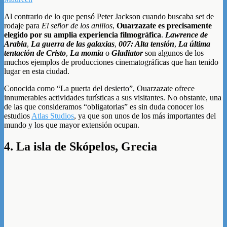
Al contrario de lo que pensó Peter Jackson cuando buscaba set de
rodaje para
El señor de los anillos
,
Ouarzazate es precisamente
elegido por su amplia experiencia filmográfica
.
Lawrence de
Arabia
,
La guerra de las galaxias
,
007: Alta tensión
,
La última
tentación de Cristo
,
La momia
o
Gladiator
son algunos de los
muchos ejemplos de producciones cinematográficas que han tenido
lugar en esta ciudad.
Conocida como “La puerta del desierto”, Ouarzazate ofrece
innumerables actividades turísticas a sus visitantes. No obstante, una
de las que consideramos “obligatorias” es sin duda conocer los
estudios
Atlas Studios
, ya que son unos de los más importantes del
mundo y los que mayor extensión ocupan.
4. La isla de Skópelos, Grecia