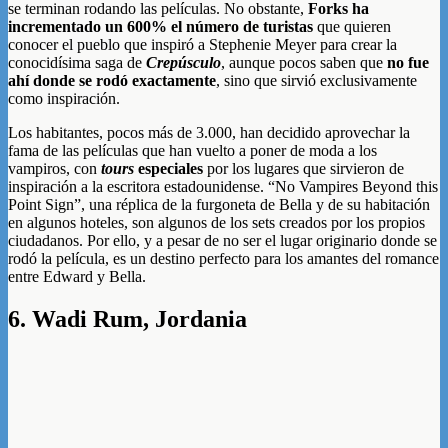
se terminan rodando las películas. No obstante,
Forks ha
incrementado un 600% el número de turistas
que quieren
conocer el pueblo que inspiró a Stephenie Meyer para crear la
conocidísima saga de
Crepúsculo
, aunque pocos saben que
no fue
ahí donde se rodó exactamente
, sino que sirvió exclusivamente
como inspiración.
Los habitantes, pocos más de 3.000, han decidido aprovechar la
fama de las películas que han vuelto a poner de moda a los
vampiros, con
tours
especiales
por los lugares que sirvieron de
inspiración a la escritora estadounidense. “No Vampires Beyond this
Point Sign”, una réplica de la furgoneta de Bella y de su habitación
en algunos hoteles, son algunos de los sets creados por los propios
ciudadanos. Por ello, y a pesar de no ser el lugar originario donde se
rodó la película, es un destino perfecto para los amantes del romance
entre Edward y Bella.
6. Wadi Rum, Jordania