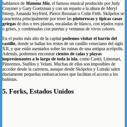
hablamos de
Mamma Mía
, el famoso musical producido por Judy
Craymer y Gary Goetzman y con un reparto a la altura de Meryl
Streep, Amanda Seyfried, Pierce Brosnan o Colin Firth. Skópelos se
caracteriza principalmente por tener las
pintorescas y típicas casas
griegas
de dos o tres plantas, encaladas de blanco, con tejados rojos
o grises, y combinadas con puertas y ventanas de vivos colores.
En el punto más alto de la capital
podemos visitar el barrio del
castillo
, donde se hallan los restos de un castillo veneciano del siglo
XII, y que están asentados sobre las ruinas de una antigua acrópolis.
Además, podremos encontrar
cientos de calas y playas
impresionantes a lo largo de toda la isla
, como Castri, Limonari,
Pánormos, Stafilos y Velani. Muchas de ellas son imposibles de
acceder desde la carretera, aunque desde Skópelos y Lutraki salen
diariamente pequeñas embarcaciones que facilitan el acceso a los
bañistas.
5. Forks, Estados Unidos