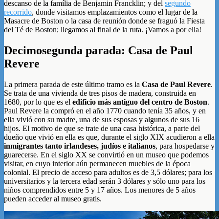
descanso de la família de Benjamin Francklin; y del
segundo
recorrido
, donde visitamos emplazamientos como el lugar de la
Masacre de Boston o la casa de reunión donde se fraguó la Fiesta
del Té de Boston; llegamos al final de la ruta. ¡Vamos a por ella!
Decimosegunda parada: Casa de Paul
Revere
La primera parada de este último tramo es la
Casa de Paul Revere
.
Se trata de una vivienda de tres pisos de madera, construida en
1680, por lo que es el
edificio más antiguo del centro de Boston
.
Paul Revere la compró en el año 1770 cuando tenía 35 años, y en
ella vivió con su madre, una de sus esposas y algunos de sus 16
hijos.
El motivo de que se trate de una casa histórica, a parte del
dueño que vivió en ella es que, durante el siglo XIX acudieron a ella
inmigrantes tanto irlandeses, judíos e italianos
, para hospedarse y
guarecerse. En el siglo XX se convirtió en un museo que podemos
visitar, en cuyo interior aún permanecen muebles de la época
colonial. El precio de acceso para adultos es de 3,5 dólares; para los
universitarios y la tercera edad serán 3 dólares y sólo uno para los
niños comprendidos entre 5 y 17 años. Los menores de 5 años
pueden acceder al museo gratis.