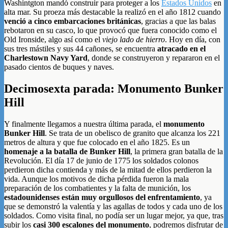
Washintgton mandó construir para proteger a los
Estados Unidos
en
alta mar. Su proeza más destacable la realizó en el año 1812 cuando
venció a cinco embarcaciones británicas
, gracias a que las balas
rebotaron en su casco, lo que provocó que fuera conocido como el
Old Ironside, algo así como el
viejo lado de hierro
. Hoy en día, con
sus tres mástiles y sus 44 cañones, se encuentra
atracado en el
Charlestown Navy Yard
, donde se construyeron y repararon en el
pasado cientos de buques y naves.
Decimosexta parada: Monumento Bunker
Hill
Y finalmente llegamos a nuestra última parada, el
monumento
Bunker Hill
. Se trata de un obelisco de granito que alcanza los 221
metros de altura y que fue colocado en el año 1825. Es un
homenaje a la batalla de Bunker Hill
, la primera gran batalla de la
Revolución. El día 17 de junio de 1775 los soldados colonos
perdieron dicha contienda y más de la mitad de ellos perdieron la
vida. Aunque los motivos de dicha pérdida fueron la mala
preparación de los combatientes y la falta de munición, los
estadounidenses están muy orgullosos del enfrentamiento
, ya
que se demonstró la valentía y las agallas de todos y cada uno de los
soldados. Como visita final, no podía ser un lugar mejor, ya que, tras
subir los
casi 300 escalones del monumento
, podremos disfrutar de