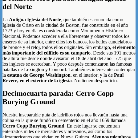
del Norte
La
Antigua Iglesia del Norte
, que también es conocida como
Iglesia de Cristo en la ciudad de Boston, fue construida en el año
1723 y hoy en día es considerada como Monumento Histórico
Nacional. Podemos acceder a ella libremente y observar todos los
enseres de su interior, entre ellos los bancos, los bellos candelabros
de bronce y el reloj, todos ellos originales. Sin embargo,
el elemento
más importante del edificio es su campario
. Desde sus 191 metros
de altura fue desde donde avisaron el 18 de abril del año 1775 que
los ingleses se acercaban. Y poco después comenzaron las famosas
batallas de Lexington y Concord. También es interesante contemplar
la
estatua de George Washington
, en el interior; y la de
Paul
Revere, en el exterior de la iglesia
. No tienen desperdicio.
Decimocuarta parada: Cerro Copp
Burying Ground
Nuestra inseparable guía de ladrillos rojos nos llevarán hasta una
colina en la que se fundó un cementerio en el año 1659 llamada
Cerro Copp Burying Ground
. En este lugar se encuentran
enterrados miles de mercaderes y artesanos, así como los
afroamericanos que vivían en Nueva Guinea.
Algunos miembros