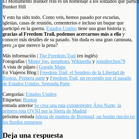
El Monumento Bunker Hill es un homenaje a los soldados que particip
Bunker Hill
Y esto ha sido todo. Como veis, hemos pasado por escuelas,
iglesias, casas de reunión, cementerios e incluso un buque que
participó en la guerra.
Estados Unidos
tiene una gran historia y,
gracias al Freedom Trail, podemos acercarnos más a ella
y
conocer más detalles de su pasado. Sin duda es una gran caminata,
pero ¿a que merece la pena?
Más información |
The Freedom Trail
(en inglés)
Fotografías |
Mister Joe
,
penphoto
,
Wikipedia
y
jenniferchen79
A vista de pájaro |
Google Maps
En Viajeros Blog |
Freedom Trail, el Sendero de la Libertad de
Boston. Primera parte
y
Freedom Trail, un recorrido por el pasado
de Estados Unidos. Segunda Parte
Categorías:
Estados Unidos
Etiquetas:
Boston
entrada anterior
Se crea una ruta extraterrestre Área Norte, la
primera ruta OVNI por la Sierra de Madrid
próxima entrada
Iglesia de madera de Borgund, un bonito rincón en
los fiordos noruegos
Deja una respuesta