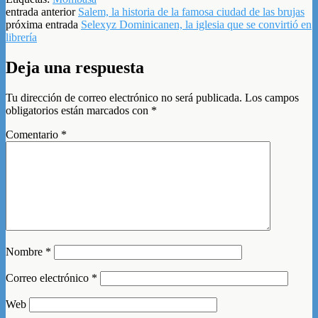
entrada anterior
Salem, la historia de la famosa ciudad de las brujas
próxima entrada
Selexyz Dominicanen, la iglesia que se convirtió en
librería
Deja una respuesta
Tu dirección de correo electrónico no será publicada.
Los campos
obligatorios están marcados con
*
Comentario
*
Nombre
*
Correo electrónico
*
Web