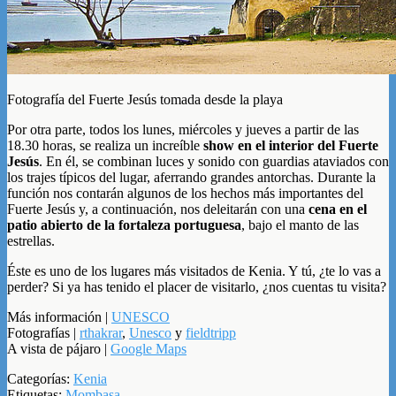
Fotografía del Fuerte Jesús tomada desde la playa
Por otra parte, todos los lunes, miércoles y jueves a partir de las
18.30 horas, se realiza un increíble
show en el interior del Fuerte
Jesús
. En él, se combinan luces y sonido con guardias ataviados con
los trajes típicos del lugar, aferrando grandes antorchas. Durante la
función nos contarán algunos de los hechos más importantes del
Fuerte Jesús y, a continuación, nos deleitarán con una
cena en el
patio abierto de la fortaleza portuguesa
, bajo el manto de las
estrellas.
Éste es uno de los lugares más visitados de Kenia. Y tú, ¿te lo vas a
perder? Si ya has tenido el placer de visitarlo, ¿nos cuentas tu visita?
Más información |
UNESCO
Fotografías |
rthakrar
,
Unesco
y
fieldtripp
A vista de pájaro |
Google Maps
Categorías:
Kenia
Etiquetas:
Mombasa