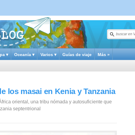
pa ▾
Oceanía ▾
Varios ▾
Guías de viaje
Más »
de los masai en Kenia y Tanzania
frica oriental, una tribu nómada y autosuficiente que
zania septentrional