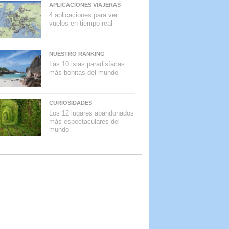
APLICACIONES VIAJERAS
4 aplicaciones para ver
vuelos en tiempo real
NUESTRO RANKING
Las 10 islas paradisíacas
más bonitas del mundo
CURIOSIDADES
Los 12 lugares abandonados
más espectaculares del
mundo