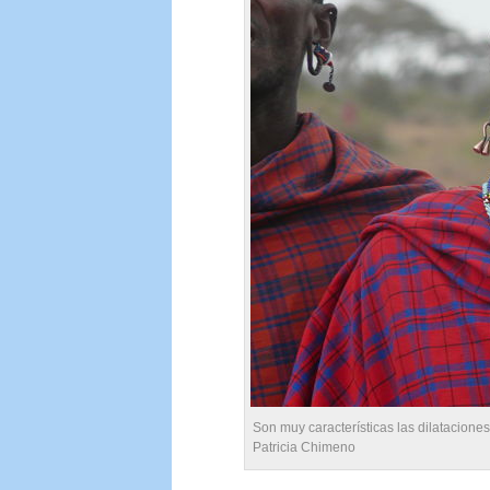
Son muy características las dilatacione
Patricia Chimeno