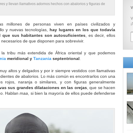
ores y llevan llamativos adornos hechos con abalorios y figuras de
V
V
as millones de personas viven en países civilizados y
¡
llo y nuevas tecnologías,
hay lugares en los que todavía
l que sus habitantes son autosuficientes
, es decir, ellos
necesarios de que disponen para sobrevivir.
, la tribu más extendida de África oriental y que podemos
nia
meridional y
Tanzania
septentrional
.
muy altos y delgados y por ir siempre vestidos con llamativas
endientes de abalorios. Lo más común es encontrarlos con una
es rojos, naranja o similares, y con figuras generalmente
ivas sus grandes dilataciones en las orejas
, que se hacen
do. Hablan
maa
, si bien la mayoría de ellos puede defenderse