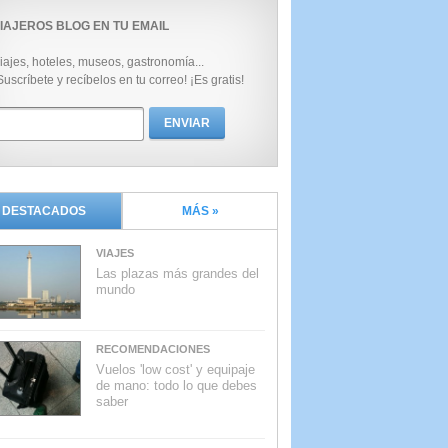
IAJEROS BLOG EN TU EMAIL
iajes, hoteles, museos, gastronomía...
Suscríbete y recíbelos en tu correo! ¡Es gratis!
DESTACADOS
MÁS »
VIAJES
Las plazas más grandes del
mundo
RECOMENDACIONES
Vuelos 'low cost' y equipaje
de mano: todo lo que debes
saber