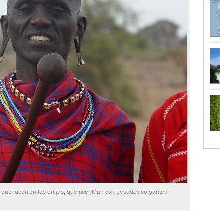
s que lucen en las orejas, que acentúan con pesados colgantes |