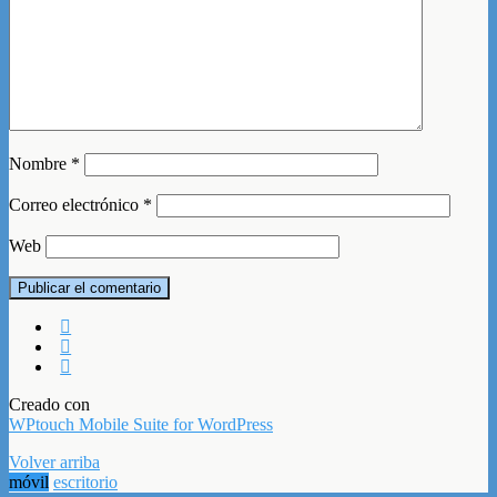
Nombre
*
Correo electrónico
*
Web
Creado con
WPtouch Mobile Suite for WordPress
Volver arriba
móvil
escritorio