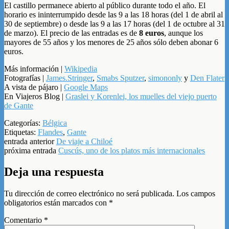
El castillo permanece abierto al público durante todo el año. El
horario es ininterrumpido desde las 9 a las 18 horas (del 1 de abril al
30 de septiembre) o desde las 9 a las 17 horas (del 1 de octubre al 31
de marzo). El precio de las entradas es de
8 euros
, aunque los
mayores de 55 años y los menores de 25 años sólo deben abonar 6
euros.
Más información |
Wikipedia
Fotografías |
James.Stringer
,
Smabs Sputzer
,
simononly
y
Den Flater
A vista de pájaro |
Google Maps
En Viajeros Blog |
Graslei y Korenlei, los muelles del viejo puerto
de Gante
Categorías:
Bélgica
Etiquetas:
Flandes
,
Gante
entrada anterior
De viaje a Chiloé
próxima entrada
Cuscús, uno de los platos más internacionales
Deja una respuesta
Tu dirección de correo electrónico no será publicada.
Los campos
obligatorios están marcados con
*
Comentario
*