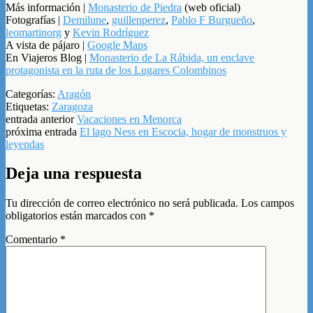
Más información |
Monasterio de Piedra
(web oficial)
Fotografías |
Demilune
,
guillenperez
,
Pablo F Burgueño
,
leomartinorg
y
Kevin Rodríguez
A vista de pájaro |
Google Maps
En Viajeros Blog |
Monasterio de La Rábida, un enclave
protagonista en la ruta de los Lugares Colombinos
Categorías:
Aragón
Etiquetas:
Zaragoza
entrada anterior
Vacaciones en Menorca
próxima entrada
El lago Ness en Escocia, hogar de monstruos y
leyendas
Deja una respuesta
Tu dirección de correo electrónico no será publicada.
Los campos
obligatorios están marcados con
*
Comentario
*