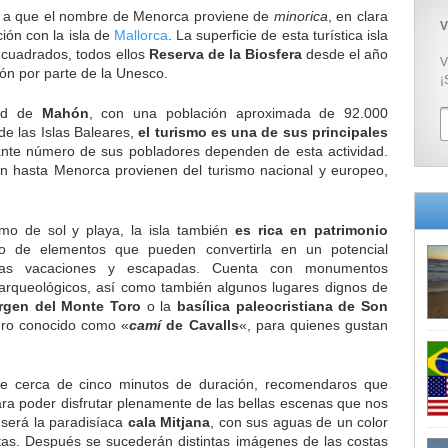
 a que el nombre de Menorca proviene de
minorica
, en clara
V
ión con la isla de
Mallorca
. La superficie de esta turística isla
 cuadrados, todos ellos
Reserva de la Biosfera
desde el año
V
ión por parte de la Unesco.
¡
dad de
Mahón
, con una población aproximada de 92.000
 de las Islas Baleares,
el turismo es una de sus principales
nte número de sus pobladores dependen de esta actividad.
gan hasta Menorca provienen del turismo nacional y europeo,
smo de sol y playa, la isla también
es rica en patrimonio
to de elementos que pueden convertirla en un potencial
imas vacaciones y escapadas. Cuenta con monumentos
 arqueológicos, así como también algunos lugares dignos de
irgen del Monte Toro
o la
basílica paleocristiana de Son
ero conocido como «
camí
de Cavalls
«, para quienes gustan
de cerca de cinco minutos de duración, recomendaros que
para poder disfrutar plenamente de las bellas escenas que nos
 será la paradisíaca
cala Mitjana
, con sus aguas de un color
istas. Después se sucederán distintas imágenes de las costas