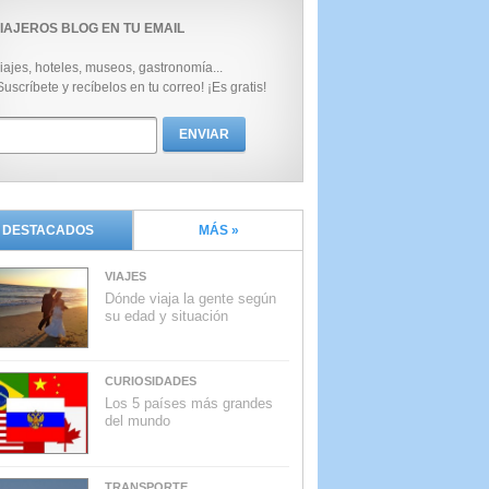
IAJEROS BLOG EN TU EMAIL
iajes, hoteles, museos, gastronomía...
Suscríbete y recíbelos en tu correo! ¡Es gratis!
DESTACADOS
MÁS »
VIAJES
Dónde viaja la gente según
su edad y situación
CURIOSIDADES
Los 5 países más grandes
del mundo
TRANSPORTE