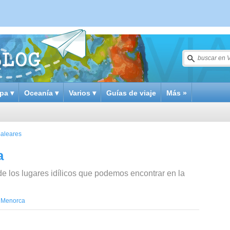
pa ▾
Oceanía ▾
Varios ▾
Guías de viaje
Más »
Baleares
a
e los lugares idílicos que podemos encontrar en la
Menorca