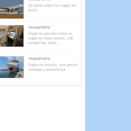
10 mitos sobre los viajes en
avión
TRANSPORTE
Viajar en primera clase vs.
viajar en clase turista, ¿de
verdad hay tanta …
TRANSPORTE
Viajar en crucero, una opción
cómoda y provechosa