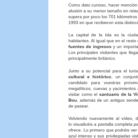
Como dato curioso, hacer mención
alusión a su menor tamaño en relac
supera por poco los 701 kilómetros
1993 en que recibieron esta distinc
La capital de la isla es la ciu
habitantes. Al igual que en el resto
fuentes de ingresos
y un importa
Los principales visitantes que lle
principalmente británico.
Junto a su potencial para el turi
cultural e histórico
, un conjun
candidato para vuestras próx
megalíticos, cuevas y yacimientos
visitar como el
santuario de la V
Bou
, además de un antiguo send
de pasear.
Volviendo nuevamente al vídeo, 
lo visualicéis a pantalla completa 
ofrece. Lo primero que podréis ver
azul intenso y sus privilegiadas v