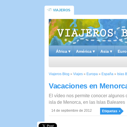
VIAJEROS
África ▾
América ▾
Asia ▾
Euro
Viajeros Blog
»
Viajes
»
Europa
»
España
»
Islas 
Vacaciones en Menorc
El vídeo nos permite conocer algunos d
isla de Menorca, en las Islas Baleares
14 de septiembre de 2012
Etiquetas