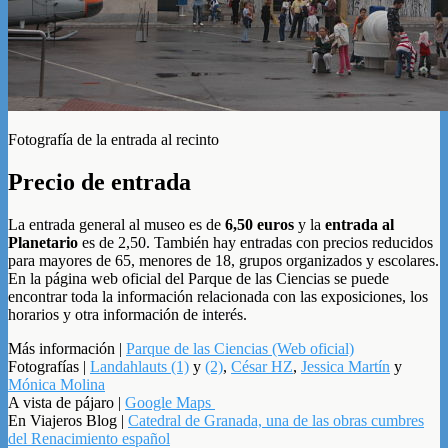
Fotografía de la entrada al recinto
Precio de entrada
La entrada general al museo es de
6,50 euros
y la
entrada al
Planetario
es de 2,50. También hay entradas con precios reducidos
para mayores de 65, menores de 18, grupos organizados y escolares.
En la página web oficial del Parque de las Ciencias se puede
encontrar toda la información relacionada con las exposiciones, los
horarios y otra información de interés.
Más información |
Parque de las Ciencias (Web oficial)
Fotografías |
Landahlauts (1)
y
(2)
,
César HZ
,
Jessica Martín
y
Mónica Molina
A vista de pájaro |
Google Maps
En Viajeros Blog |
Catedral de Granada, una de las obras cumbres
del Renacimiento español