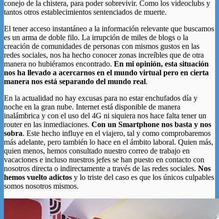
conejo de la chistera, para poder sobrevivir. Como los videoclubs y
tantos otros establecimientos sentenciados de muerte.
El tener acceso instantáneo a la información relevante que buscamos
es un arma de doble filo. La irrupción de miles de blogs o la
creación de comunidades de personas con mismos gustos en las
redes sociales, nos ha hecho conocer zonas increíbles que de otra
manera no hubiéramos encontrado.
En mi opinión, esta situación
nos ha llevado a acercarnos en el mundo virtual pero en cierta
manera nos está separando del mundo real
.
En la actualidad no hay excusas para no estar enchufados día y
noche en la gran nube. Internet está disponible de manera
inalámbrica y con el uso del 4G ni siquiera nos hace falta tener un
router en las inmediaciones.
Con un Smartphone nos basta y nos
sobra
. Este hecho influye en el viajero, tal y como comprobaremos
más adelante, pero también lo hace en el ámbito laboral. Quien más,
quien menos, hemos consultado nuestro correo de trabajo en
vacaciones e incluso nuestros jefes se han puesto en contacto con
nosotros directa o indirectamente a través de las redes sociales.
Nos
hemos vuelto adictos
y lo triste del caso es que los únicos culpables
somos nosotros mismos.