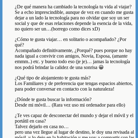
¿De qué manera ha cambiado la tecnología tu vida al viajar?
Se a echo imprescindible, aunque de vez en cuando me gusta
dejar a un lado la tecnología para no olvidar que soy un ser
social y que de esas relaciones depende la esencia de la vida,
no quiero ser un…(borrego como dices xD)
¿Cómo te gusta viajar… en solitario o acompañado? ¿Por
qué?
Acompañado definitivamente, ¿Porqué? pues porque no hay
nada igual a convivir con amigos, Novia, Esposa, (amante
emmm..) etc. y bueno todo eso (je je)… jamas la tecnología
nos podrá brindar la calidez de una sonrisa 😀
¿Qué tipo de alojamiento te gusta más?
Los Familiares y de preferencia que tengas espacios abiertos,
para poder conversar en contacto con la naturaleza!
¿Dónde te gusta buscar la información?
Desde mi móvil… (Rara vez uso mi ordenador para ello)
¿Te ves capaz de desconectar del mundo y dejar el móvil y el
portátil en casa?
Talvez dejarlo en casa no…
pero una vez llegue al lugar de destino, le doy una revisada al
móvil, y lo dejo en la habitación y me voy a compartir con las