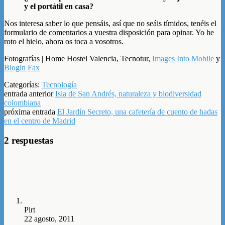
y el portátil en casa?
Nos interesa saber lo que pensáis, así que no seáis tímidos, tenéis el
formulario de comentarios a vuestra disposición para opinar. Yo he
roto el hielo, ahora os toca a vosotros.
Fotografías | Home Hostel Valencia, Tecnotur,
Images Into Mobile
y
Blogin Fax
Categorías:
Tecnología
entrada anterior
Isla de San Andrés, naturaleza y biodiversidad
colombiana
próxima entrada
El Jardín Secreto, una cafetería de cuento de hadas
en el centro de Madrid
2 respuestas
Pirt
22 agosto, 2011