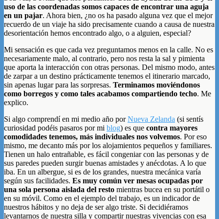
uso de las coordenadas somos capaces de encontrar una aguja
en un pajar
. Ahora bien, ¿no os ha pasado alguna vez que el mejor
recuerdo de un viaje ha sido precisamente cuando a causa de nuestra
desorientación hemos encontrado algo, o a alguien, especial?
Mi sensación es que cada vez preguntamos menos en la calle. No es
necesariamente malo, al contrario, pero nos resta la sal y pimienta
que aporta la interacción con otras personas. Del mismo modo, antes
de zarpar a un destino prácticamente tenemos el itinerario marcado,
sin apenas lugar para las sorpresas.
Terminamos moviéndonos
como borregos y como tales acabamos compartiendo techo
. Me
explico.
Si algo comprendí en mi medio año por
Nueva Zelanda
(si sentís
curiosidad podéis pasaros por mi
blog
) es que
contra mayores
comodidades tenemos, más individuales nos volvemos
. Por eso
mismo, me decanto más por los alojamientos pequeños y familiares.
Tienen un halo entrañable, es fácil congeniar con las personas y de
sus paredes pueden surgir buenas amistades y anécdotas. A lo que
iba. En un albergue, si es de los grandes, nuestra mecánica varía
según sus facilidades.
Es muy común ver mesas ocupadas por
una sola persona aislada del resto
mientras bucea en su portátil o
en su móvil. Como en el ejemplo del trabajo, es un indicador de
nuestros hábitos y no deja de ser algo triste. Si decidiéramos
levantarnos de nuestra silla y compartir nuestras vivencias con esa