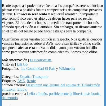
Renfe espera así poder hacer frente a las compañías aéreas e incluso
plantar cara a posibles futuras competencias de compañías privadas
de tren.
El proceso será lento
y requerirá afrontar un importante
reto tecnológico pero es algo que deben hacer para no perder
viajeros. El tren, de hecho, es un medio de transporte mucho más
cómodo que el avión o el autobús. Sin embargo, su distanciamiento
en el coste del billete puede hacer estragos para la compañía.
Querríamos saber vuestra opinión al respecto. Nos gustaría conocer
vuestras impresiones sobre el AVE, sobre sus tarifas y cómo creéis
que puede afectar esta nueva medida, tanto para vuestro bolsillo
como para vuestra satisfacción como clientes. Somos todo oídos.
Más información |
El Economista
Visto en |
Lili Go
Fotografías |
La Comunidad El País
y
Wikimedia
Categorías:
España
,
Transporte
Etiquetas:
AVE
,
Renfe
entrada anterior
Descubren una estatua del abuelo de Tutankamón
en Luxor, Egipto
próxima entrada
Lello e Irmão, posiblemente la librería más bonita
del mundo